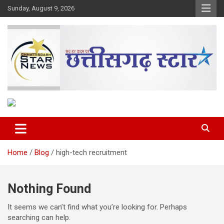
Skip
Sunday, August 9, 2026
to
content
The Rising Voice of CG
Chhattisgarh Star
Home
Blog
high-tech recruitment
Nothing Found
It seems we can’t find what you’re looking for. Perhaps
searching can help.