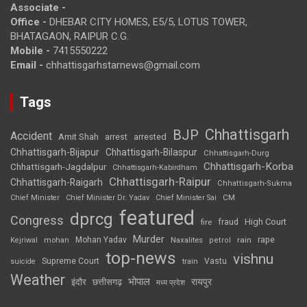
Associate -
Office -
DHEBAR CITY HOMES, E5/5, LOTUS TOWER,
BHATAGAON, RAIPUR C.G.
Mobile -
7415550222
Email -
chhattisgarhstarnews@gmail.com
Tags
Chhattisgarh
BJP
Accident
Amit Shah
arrested
arrest
Chhattisgarh-Bijapur
Chhattisgarh-Bilaspur
Chhattisgarh-Durg
Chhattisgarh-Korba
Chhattisgarh-Jagdalpur
Chhattisgarh-Kabirdham
Chhattisgarh-Raipur
Chhattisgarh-Raigarh
Chhattisgarh-Sukma
CM
Chief Minister
Chief Minister Dr. Yadav
Chief Minister Sai
featured
dprcg
Congress
High Court
fire
fraud
Murder
rape
Mohan Yadav
Naxalites
rain
Kejriwal
mohan
petrol
top-news
vishnu
Supreme Court
Vastu
suicide
train
Weather
भोपाल
रायपुर
इंदौर
छत्तीसगढ़
मध्य प्रदेश