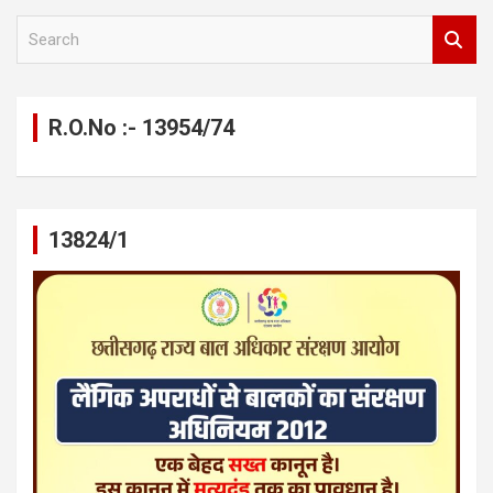
S
e
a
r
c
R.O.No :- 13954/74
h
13824/1