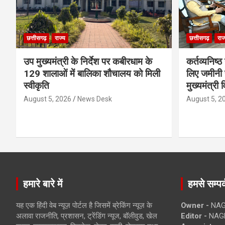
छत्तीसगढ़
राज्य
छत्तीसगढ़
राज
उप मुख्यमंत्री के निर्देश पर कबीरधाम के
कर्तव्यनिष्
129 शालाओं में बालिका शौचालय को मिली
लिए जमीनी स
स्वीकृति
मुख्यमंत्री 
August 5, 2026
News Desk
August 5, 2
हमारे बारे में
हमसे सम्पर्
यह एक हिंदी वेब न्यूज़ पोर्टल है जिसमें ब्रेकिंग न्यूज़ के
Owner -
NAG
अलावा राजनीति, प्रशासन, ट्रेंडिंग न्यूज, बॉलीवुड, खेल
Editor -
NAG