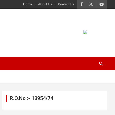
Home
About Us
Contact Us
R.O.No :- 13954/74