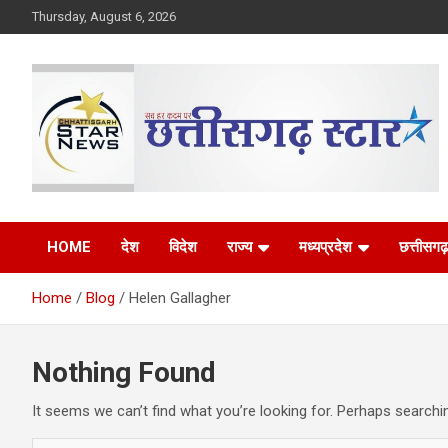
Skip
Thursday, August 6, 2026
to
content
The Rising Voice of CG
Chhattisgarh Star
HOME
देश
विदेश
राज्य
मध्यप्रदेश
छत्तीसगढ़
Home
Blog
Helen Gallagher
Nothing Found
It seems we can’t find what you’re looking for. Perhaps searchi
S