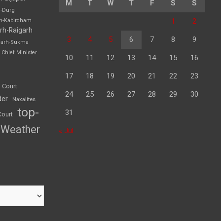
M
T
W
T
F
S
S
h-Durg
1
2
rh-Kabirdham
rh-Raigarh
3
4
5
6
7
8
9
garh-Sukma
Chief Minister
10
11
12
13
14
15
16
17
18
19
20
21
22
23
 Court
24
25
26
27
28
29
30
der
Naxalites
top-
31
Court
Weather
« Jul