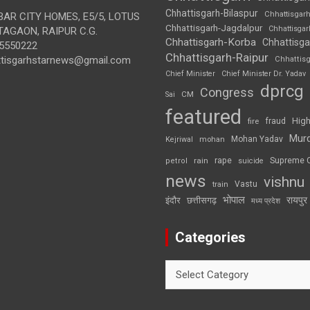
Chhattisgarh-Bilaspur
Chhattisgar
AR CITY HOMES, E5/5, LOTUS
Chhattisgarh-Jagdalpur
Chhattisga
AGAON, RAIPUR C.G.
Chhattisgarh-Korba
Chhattisga
5550222
Chhattisgarh-Raipur
ttisgarhstarnews@gmail.com
Chhattis
Chief Minister
Chief Minister Dr. Yadav
dprcg
Congress
CM
Sai
featured
High
fire
fraud
Mur
Mohan Yadav
Kejriwal
mohan
rape
Supreme 
rain
petrol
suicide
news
vishnu
Vastu
train
भोपाल
रायपुर
इंदौर
छत्तीसगढ़
मध्य प्रदेश
Categories
Categories