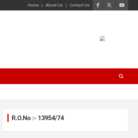
Home
About Us
Contact Us
R.O.No :- 13954/74