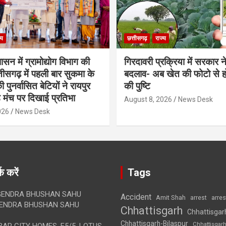
्य
छत्तीसगढ़
राज्य
शासन में ग्रामोद्योग विभाग की
गिरदावरी प्रक्रिया में सरकार ने
ीसगढ़ में पहली बार सुकमा के
बदलाव- अब खेत की फोटो से 
पुनर्वासित बेटियों ने रायपुर
की पुष्टि
े मंच पर दिखाई प्रतिभा
August 8, 2026
News Desk
026
News Desk
क करें
Tags
ENDRA BHUSHAN SAHU
Accident
Amit Shah
arre
arrest
ENDRA BHUSHAN SAHU
Chhattisgarh
Chhattisgar
Chhattisgarh-Bilaspur
Chhattisgar
AR CITY HOMES, E5/5, LOTUS