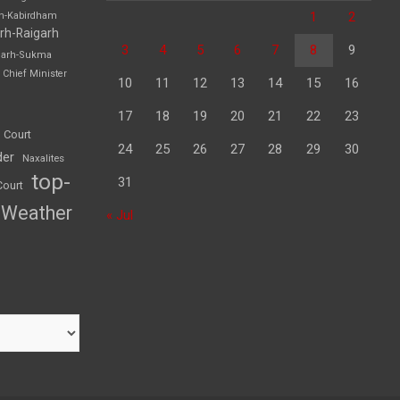
1
2
rh-Kabirdham
rh-Raigarh
3
4
5
6
7
8
9
garh-Sukma
Chief Minister
10
11
12
13
14
15
16
17
18
19
20
21
22
23
 Court
24
25
26
27
28
29
30
der
Naxalites
top-
31
Court
Weather
« Jul