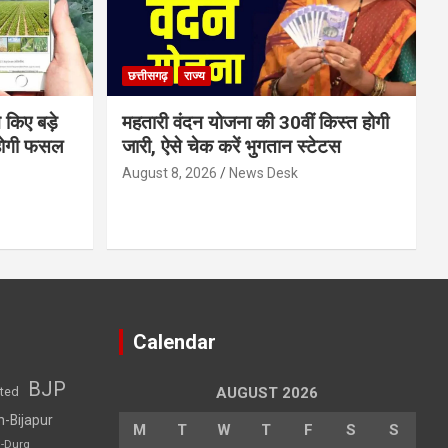
छत्तीसगढ़
राज्य
 किए बड़े
महतारी वंदन योजना की 30वीं किस्त होगी
होगी फसल
जारी, ऐसे चेक करें भुगतान स्टेटस
August 8, 2026
News Desk
Calendar
BJP
sted
AUGUST 2026
h-Bijapur
M
T
W
T
F
S
S
h-Durg