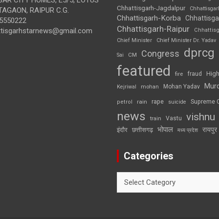
Chhattisgarh-Jagdalpur
Chhattisga
AGAON, RAIPUR C.G.
Chhattisgarh-Korba
Chhattisga
5550222
Chhattisgarh-Raipur
ttisgarhstarnews@gmail.com
Chhattis
Chief Minister
Chief Minister Dr. Yadav
dprcg
Congress
CM
Sai
featured
High
fire
fraud
Mur
Mohan Yadav
Kejriwal
mohan
rape
Supreme 
rain
petrol
suicide
news
vishnu
Vastu
train
भोपाल
रायपुर
इंदौर
छत्तीसगढ़
मध्य प्रदेश
Categories
Categories