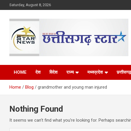
Skip
Saturday, August 8, 2026
to
content
The Rising Voice of CG
Chhattisgarh Star
HOME
देश
विदेश
राज्य
मध्यप्रदेश
छत्तीसगढ़
Home
Blog
grandmother and young man injured
Nothing Found
It seems we can’t find what you’re looking for. Perhaps searchi
S