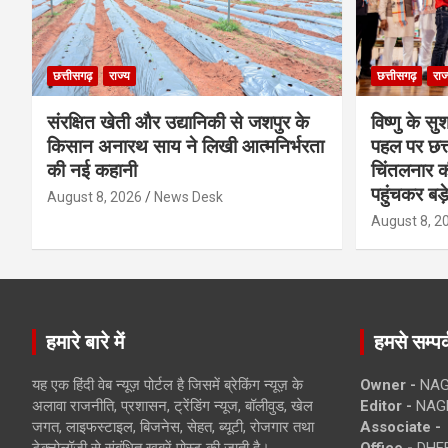
छत्तीसगढ़
राज्य
छत्तीसगढ़
राज
संरक्षित खेती और उद्यानिकी से जशपुर के
विष्णु के सु
किसान अनारथ साय ने लिखी आत्मनिर्भरता
पहल पर छत्त
की नई कहानी
चिंतलनार की 
पहुंचकर बड़
August 8, 2026
News Desk
August 8, 2
हमारे बारे में
हमसे सम्पर्
यह एक हिंदी वेब न्यूज़ पोर्टल है जिसमें ब्रेकिंग न्यूज़ के
Owner -
NAG
अलावा राजनीति, प्रशासन, ट्रेंडिंग न्यूज, बॉलीवुड, खेल
Editor -
NAG
जगत, लाइफस्टाइल, बिजनेस, सेहत, ब्यूटी, रोजगार तथा
Associate -
टेक्नोलॉजी से संबंधित खबरें पोस्ट की जाती है।
Office -
DHEB