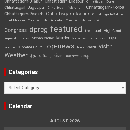
Chhattisgarh-Bijapur
Chhattisgarh-Bilaspur
Chhattisgarh-Durg
Chhattisgarh-Korba
Chhattisgarh-Jagdalpur
Chhattisgarh-Kabirdham
Chhattisgarh-Raipur
Chhattisgarh-Raigarh
Chhattisgarh-Sukma
CM
Chief Minister
Chief Minister Dr. Yadav
Chief Minister Sai
featured
dprcg
Congress
High Court
fire
fraud
Murder
rape
Mohan Yadav
Naxalites
rain
Kejriwal
mohan
petrol
top-news
vishnu
Supreme Court
Vastu
suicide
train
Weather
भोपाल
रायपुर
इंदौर
छत्तीसगढ़
मध्य प्रदेश
Categories
Categories
Calendar
AUGUST 2026