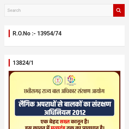
S
e
a
r
c
R.O.No :- 13954/74
h
13824/1