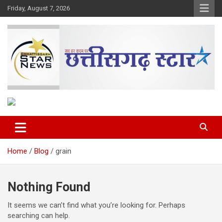
Skip
Friday, August 7, 2026
to
content
The Rising Voice of CG
Chhattisgarh Star
Home
Blog
grain
Nothing Found
It seems we can’t find what you’re looking for. Perhaps
searching can help.