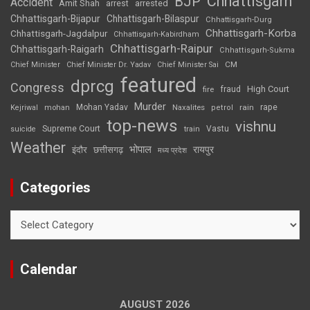
Chhattisgarh
BJP
Accident
Amit Shah
arrested
arrest
Chhattisgarh-Bijapur
Chhattisgarh-Bilaspur
Chhattisgarh-Durg
Chhattisgarh-Korba
Chhattisgarh-Jagdalpur
Chhattisgarh-Kabirdham
Chhattisgarh-Raipur
Chhattisgarh-Raigarh
Chhattisgarh-Sukma
CM
Chief Minister
Chief Minister Dr. Yadav
Chief Minister Sai
featured
dprcg
Congress
High Court
fire
fraud
Murder
rape
Mohan Yadav
Naxalites
rain
Kejriwal
mohan
petrol
top-news
vishnu
Supreme Court
Vastu
suicide
train
Weather
भोपाल
रायपुर
इंदौर
छत्तीसगढ़
मध्य प्रदेश
Categories
Categories
Calendar
AUGUST 2026