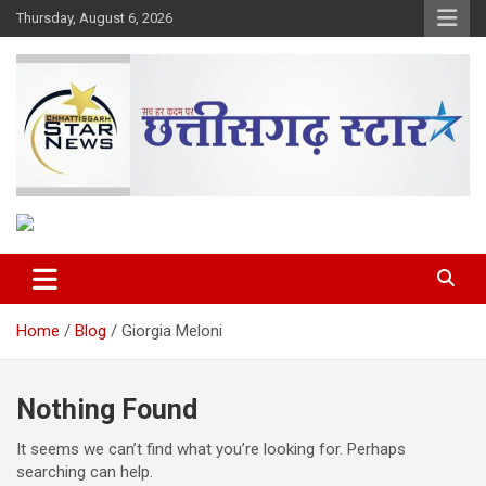
Skip
Thursday, August 6, 2026
to
content
The Rising Voice of CG
Chhattisgarh Star
Home
Blog
Giorgia Meloni
Nothing Found
It seems we can’t find what you’re looking for. Perhaps
searching can help.