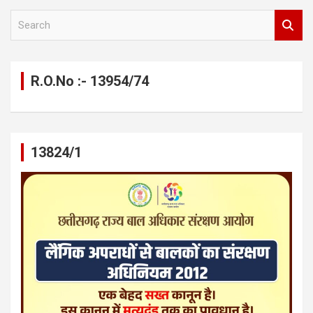
S
e
a
r
c
R.O.No :- 13954/74
h
13824/1