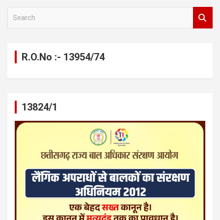
S
e
a
r
c
R.O.No :- 13954/74
h
13824/1