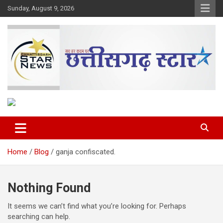
Skip
Sunday, August 9, 2026
to
content
The Rising Voice of CG
Chhattisgarh Star
Home
Blog
ganja confiscated.
Nothing Found
It seems we can’t find what you’re looking for. Perhaps
searching can help.