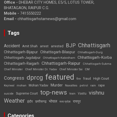
Office -
DHEBAR CITY HOMES, E5/5, LOTUS TOWER,
BHATAGAON, RAIPUR C.G.
Mobile -
7415550222
Email -
chhattisgarhstarnews@gmail.com
Tags
Chhattisgarh
BJP
Accident
Amit Shah
arrested
arrest
Chhattisgarh-Bijapur
Chhattisgarh-Bilaspur
Chhattisgarh-Durg
Chhattisgarh-Korba
Chhattisgarh-Jagdalpur
Chhattisgarh-Kabirdham
Chhattisgarh-Raipur
Chhattisgarh-Raigarh
Chhattisgarh-Sukma
CM
Chief Minister
Chief Minister Dr. Yadav
Chief Minister Sai
featured
dprcg
Congress
High Court
fire
fraud
Murder
rape
Mohan Yadav
Naxalites
rain
Kejriwal
mohan
petrol
top-news
vishnu
Supreme Court
Vastu
suicide
train
Weather
भोपाल
रायपुर
इंदौर
छत्तीसगढ़
मध्य प्रदेश
Categories