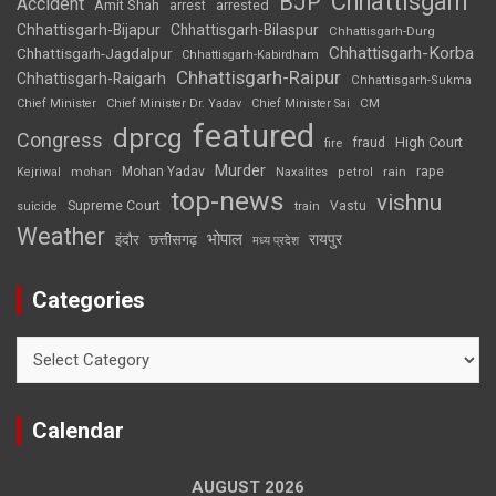
Chhattisgarh
BJP
Accident
Amit Shah
arrested
arrest
Chhattisgarh-Bijapur
Chhattisgarh-Bilaspur
Chhattisgarh-Durg
Chhattisgarh-Korba
Chhattisgarh-Jagdalpur
Chhattisgarh-Kabirdham
Chhattisgarh-Raipur
Chhattisgarh-Raigarh
Chhattisgarh-Sukma
CM
Chief Minister
Chief Minister Dr. Yadav
Chief Minister Sai
featured
dprcg
Congress
High Court
fire
fraud
Murder
rape
Mohan Yadav
Naxalites
rain
Kejriwal
mohan
petrol
top-news
vishnu
Supreme Court
Vastu
suicide
train
Weather
भोपाल
रायपुर
इंदौर
छत्तीसगढ़
मध्य प्रदेश
Categories
Categories
Calendar
AUGUST 2026