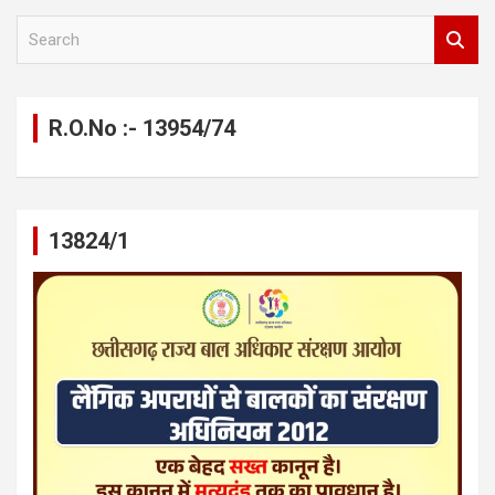
S
e
a
r
c
R.O.No :- 13954/74
h
13824/1