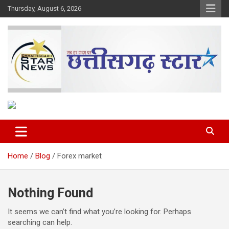
Skip
Thursday, August 6, 2026
to
content
The Rising Voice of CG
Chhattisgarh Star
Home
Blog
Forex market
Nothing Found
It seems we can’t find what you’re looking for. Perhaps
searching can help.