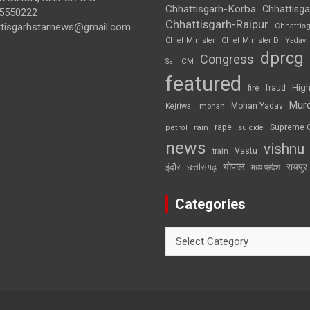
Chhattisgarh-Korba
Chhattisga
5550222
Chhattisgarh-Raipur
ttisgarhstarnews@gmail.com
Chhattis
Chief Minister
Chief Minister Dr. Yadav
dprcg
Congress
CM
Sai
featured
High
fire
fraud
Mur
Mohan Yadav
Kejriwal
mohan
rape
Supreme 
rain
petrol
suicide
news
vishnu
Vastu
train
भोपाल
रायपुर
इंदौर
छत्तीसगढ़
मध्य प्रदेश
Categories
Categories