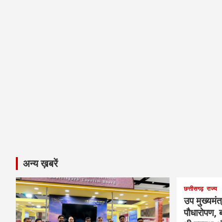
अन्य ख़बरें
छत्तीसगढ़
राज्य
उप मुख्यमंत
पौधारोपण, ब