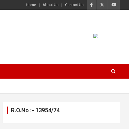
Home
About Us
Contact Us
R.O.No :- 13954/74