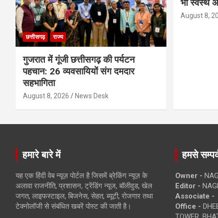
भी स्वस्थ औ
August 8, 2
छत्तीसगढ़
राज्य
गुजरात में गूंजी छत्तीसगढ़ की पर्यटन
पहचान: 26 व्यवसायियों संग दमदार
सहभागिता
August 8, 2026
News Desk
हमारे बारे में
हमसे सम्पर्
यह एक हिंदी वेब न्यूज़ पोर्टल है जिसमें ब्रेकिंग न्यूज़ के
Owner -
NAG
अलावा राजनीति, प्रशासन, ट्रेंडिंग न्यूज, बॉलीवुड, खेल
Editor -
NAG
जगत, लाइफस्टाइल, बिजनेस, सेहत, ब्यूटी, रोजगार तथा
Associate -
टेक्नोलॉजी से संबंधित खबरें पोस्ट की जाती है।
Office -
DHEB
TOWER, BHAT