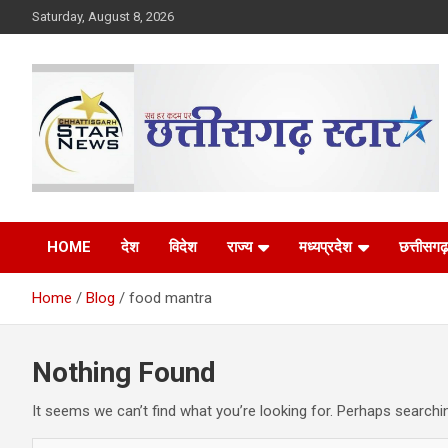
Skip
Saturday, August 8, 2026
to
content
The Rising Voice of CG
Chhattisgarh Star
HOME
देश
विदेश
राज्य
मध्यप्रदेश
छत्तीसगढ़
Home
Blog
food mantra
Nothing Found
It seems we can’t find what you’re looking for. Perhaps searchi
S