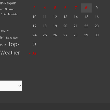
rh-Raigarh
3
4
5
6
7
8
9
garh-Sukma
Chief Minister
10
11
12
13
14
15
16
17
18
19
20
21
22
23
 Court
24
25
26
27
28
29
30
der
Naxalites
top-
31
Court
Weather
« Jul