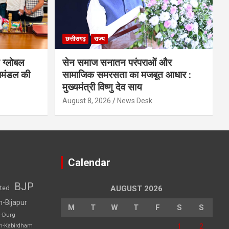
छत्तीसगढ़
राज्य
 ग्लोबल
सेन समाज सनातन परंपराओं और
िमंडल की
सामाजिक समरसता का मजबूत आधार :
मुख्यमंत्री विष्णु देव साय
August 8, 2026
News Desk
Calendar
BJP
sted
AUGUST 2026
h-Bijapur
M
T
W
T
F
S
S
h-Durg
1
2
rh-Kabirdham