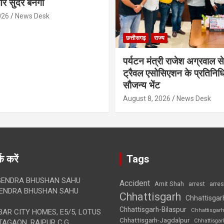
र सुंदर बनेगा
026
News Desk
छत्तीसगढ़
राज्य
पर्यटन मंत्री राजेश अग्रवाल से
ट्रैवल एसोसिएशन के प्रतिनिध
सौजन्य भेंट
August 8, 2026
News Desk
क करें
Tags
ENDRA BHUSHAN SAHU
Accident
Amit Shah
arre
arrest
ENDRA BHUSHAN SAHU
Chhattisgarh
Chhattisgar
Chhattisgarh-Bilaspur
Chhattisgar
AR CITY HOMES, E5/5, LOTUS
Chhattisgarh-Jagdalpur
Chhattisga
AGAON, RAIPUR C.G.