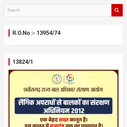
S
e
a
r
c
R.O.No :- 13954/74
h
13824/1