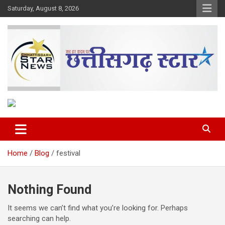
Skip
Saturday, August 8, 2026
to
content
The Rising Voice of CG
Chhattisgarh Star
Home
Blog
festival
Nothing Found
It seems we can’t find what you’re looking for. Perhaps
searching can help.