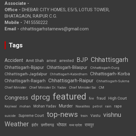
Associate -
Office -
DHEBAR CITY HOMES, E5/5, LOTUS TOWER,
BHATAGAON, RAIPUR C.G.
Mobile -
7415550222
Email -
chhattisgarhstarnews@gmail.com
Tags
Chhattisgarh
BJP
Accident
Amit Shah
arrested
arrest
Chhattisgarh-Bijapur
Chhattisgarh-Bilaspur
Chhattisgarh-Durg
Chhattisgarh-Korba
Chhattisgarh-Jagdalpur
Chhattisgarh-Kabirdham
Chhattisgarh-Raipur
Chhattisgarh-Raigarh
Chhattisgarh-Sukma
CM
Chief Minister
Chief Minister Dr. Yadav
Chief Minister Sai
featured
dprcg
Congress
High Court
fire
fraud
Murder
rape
Mohan Yadav
Naxalites
rain
Kejriwal
mohan
petrol
top-news
vishnu
Supreme Court
Vastu
suicide
train
Weather
भोपाल
रायपुर
इंदौर
छत्तीसगढ़
मध्य प्रदेश