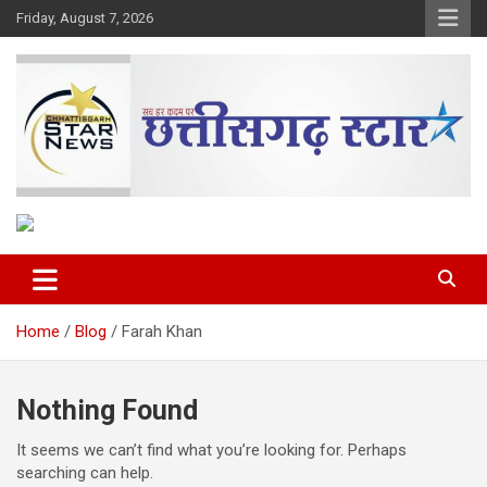
Skip
Friday, August 7, 2026
to
content
The Rising Voice of CG
Chhattisgarh Star
Home
Blog
Farah Khan
Nothing Found
It seems we can’t find what you’re looking for. Perhaps
searching can help.