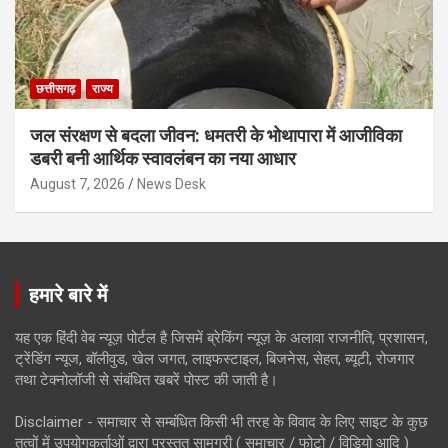
छत्तीसगढ़
राज्य
जल संरक्षण से बदला जीवन: धमतरी के भोथापारा में आजीविका
डबरी बनी आर्थिक स्वावलंबन का नया आधार
August 7, 2026
News Desk
हमारे बारे में
यह एक हिंदी वेब न्यूज़ पोर्टल है जिसमें ब्रेकिंग न्यूज़ के अलावा राजनीति, प्रशासन,
ट्रेंडिंग न्यूज, बॉलीवुड, खेल जगत, लाइफस्टाइल, बिजनेस, सेहत, ब्यूटी, रोजगार
तथा टेक्नोलॉजी से संबंधित खबरें पोस्ट की जाती है।
Disclaimer - समाचार से सम्बंधित किसी भी तरह के विवाद के लिए साइट के कुछ
तत्वों में उपयोगकर्ताओं द्वारा प्रस्तुत सामग्री ( समाचार / फोटो / विडियो आदि )