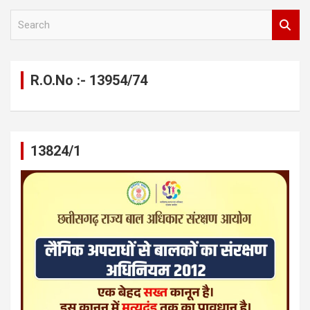
S
e
a
r
c
R.O.No :- 13954/74
h
13824/1