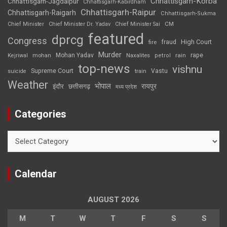
Chhattisgarh-Korba
Chhattisgarh-Jagdalpur
Chhattisgarh-Kabirdham
Chhattisgarh-Raipur
Chhattisgarh-Raigarh
Chhattisgarh-Sukma
CM
Chief Minister
Chief Minister Dr. Yadav
Chief Minister Sai
featured
dprcg
Congress
High Court
fire
fraud
Murder
rape
Mohan Yadav
Naxalites
rain
Kejriwal
mohan
petrol
top-news
vishnu
Supreme Court
Vastu
suicide
train
Weather
भोपाल
रायपुर
इंदौर
छत्तीसगढ़
मध्य प्रदेश
Categories
Categories
Calendar
AUGUST 2026
M
T
W
T
F
S
S