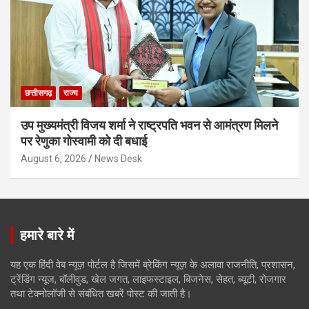
छत्तीसगढ़
राज्य
उप मुख्यमंत्री विजय शर्मा ने राष्ट्रपति भवन से आमंत्रण मिलने
पर रेणुका गोस्वामी को दी बधाई
August 6, 2026
News Desk
हमारे बारे में
यह एक हिंदी वेब न्यूज़ पोर्टल है जिसमें ब्रेकिंग न्यूज़ के अलावा राजनीति, प्रशासन,
ट्रेंडिंग न्यूज, बॉलीवुड, खेल जगत, लाइफस्टाइल, बिजनेस, सेहत, ब्यूटी, रोजगार
तथा टेक्नोलॉजी से संबंधित खबरें पोस्ट की जाती है।