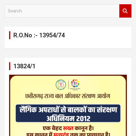
S
e
a
r
c
R.O.No :- 13954/74
h
13824/1