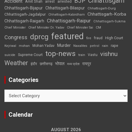
Chhattisgarh
BJP
Accident
Amit Shah
arrested
arrest
Chhattisgarh-Bijapur
Chhattisgarh-Bilaspur
Chhattisgarh-Durg
Chhattisgarh-Korba
Chhattisgarh-Jagdalpur
Chhattisgarh-Kabirdham
Chhattisgarh-Raipur
Chhattisgarh-Raigarh
Chhattisgarh-Sukma
CM
Chief Minister
Chief Minister Dr. Yadav
Chief Minister Sai
featured
dprcg
Congress
High Court
fire
fraud
Murder
rape
Mohan Yadav
Naxalites
rain
Kejriwal
mohan
petrol
top-news
vishnu
Supreme Court
Vastu
suicide
train
Weather
भोपाल
रायपुर
इंदौर
छत्तीसगढ़
मध्य प्रदेश
Categories
Categories
Calendar
AUGUST 2026