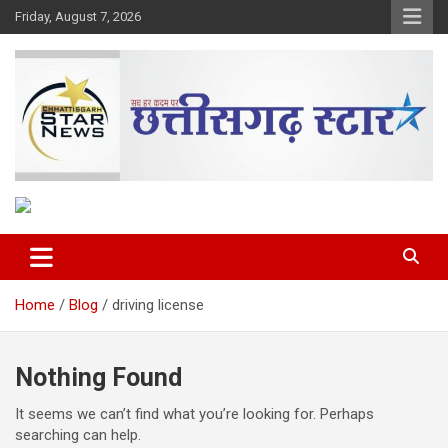
Skip
Friday, August 7, 2026
to
content
The Rising Voice of CG
Chhattisgarh Star
Home
Blog
driving license
Nothing Found
It seems we can’t find what you’re looking for. Perhaps
searching can help.