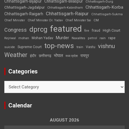
Chhattisgarh-Bijapur
Chhattisgarh-Bilaspur
Chhattisgarh-Durg
Chhattisgarh-Korba
Chhattisgarh-Jagdalpur
Chhattisgarh-Kabirdham
Chhattisgarh-Raipur
Chhattisgarh-Raigarh
Chhattisgarh-Sukma
CM
Chief Minister
Chief Minister Dr. Yadav
Chief Minister Sai
featured
dprcg
Congress
High Court
fire
fraud
Murder
rape
Mohan Yadav
Naxalites
rain
Kejriwal
mohan
petrol
top-news
vishnu
Supreme Court
Vastu
suicide
train
Weather
भोपाल
रायपुर
इंदौर
छत्तीसगढ़
मध्य प्रदेश
Categories
Categories
Calendar
AUGUST 2026