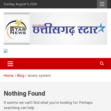
Skip
Sunday, August 9, 2026
to
content
The Rising Voice of CG
Chhattisgarh Star
Home
Blog
dowry system
Nothing Found
It seems we can’t find what you’re looking for. Perhaps
searching can help.