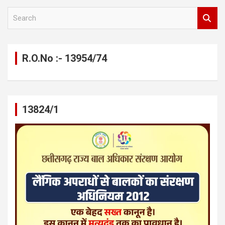
S
e
a
r
c
R.O.No :- 13954/74
h
13824/1