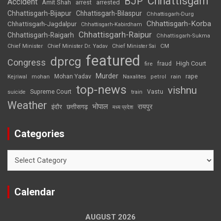
Chhattisgarh
BJP
Accident
Amit Shah
arrested
arrest
Chhattisgarh-Bijapur
Chhattisgarh-Bilaspur
Chhattisgarh-Durg
Chhattisgarh-Korba
Chhattisgarh-Jagdalpur
Chhattisgarh-Kabirdham
Chhattisgarh-Raipur
Chhattisgarh-Raigarh
Chhattisgarh-Sukma
CM
Chief Minister
Chief Minister Dr. Yadav
Chief Minister Sai
featured
dprcg
Congress
High Court
fire
fraud
Murder
rape
Mohan Yadav
Naxalites
rain
Kejriwal
mohan
petrol
top-news
vishnu
Supreme Court
Vastu
suicide
train
Weather
भोपाल
रायपुर
इंदौर
छत्तीसगढ़
मध्य प्रदेश
Categories
Categories
Calendar
AUGUST 2026