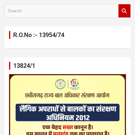
S
e
a
r
c
R.O.No :- 13954/74
h
13824/1