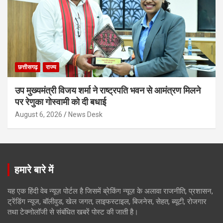
छत्तीसगढ़
राज्य
उप मुख्यमंत्री विजय शर्मा ने राष्ट्रपति भवन से आमंत्रण मिलने
पर रेणुका गोस्वामी को दी बधाई
August 6, 2026
News Desk
हमारे बारे में
यह एक हिंदी वेब न्यूज़ पोर्टल है जिसमें ब्रेकिंग न्यूज़ के अलावा राजनीति, प्रशासन,
ट्रेंडिंग न्यूज, बॉलीवुड, खेल जगत, लाइफस्टाइल, बिजनेस, सेहत, ब्यूटी, रोजगार
तथा टेक्नोलॉजी से संबंधित खबरें पोस्ट की जाती है।