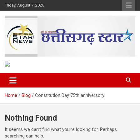
Skip
Friday, August 7, 2026
to
content
The Rising Voice of CG
Chhattisgarh Star
Home
Blog
Constitution Day 75th anniversory
Nothing Found
It seems we can’t find what you’re looking for. Perhaps
searching can help.