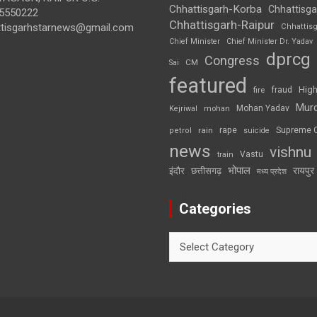
Chhattisgarh-Korba
Chhattisga
5550222
Chhattisgarh-Raipur
ttisgarhstarnews@gmail.com
Chhattis
Chief Minister
Chief Minister Dr. Yadav
dprcg
Congress
CM
Sai
featured
High
fire
fraud
Mur
Mohan Yadav
Kejriwal
mohan
rape
Supreme 
rain
petrol
suicide
news
vishnu
Vastu
train
भोपाल
रायपुर
इंदौर
छत्तीसगढ़
मध्य प्रदेश
Categories
Categories