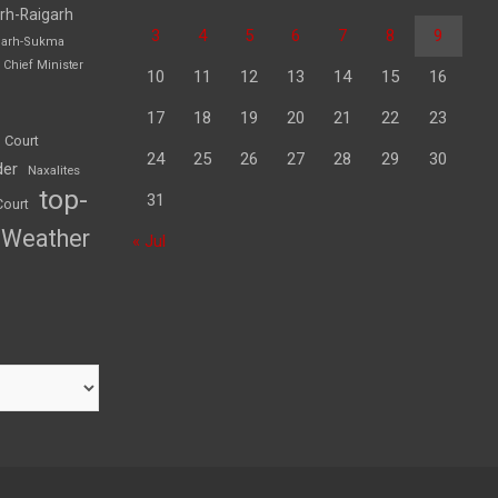
rh-Raigarh
3
4
5
6
7
8
9
garh-Sukma
Chief Minister
10
11
12
13
14
15
16
17
18
19
20
21
22
23
 Court
24
25
26
27
28
29
30
der
Naxalites
top-
31
Court
Weather
« Jul