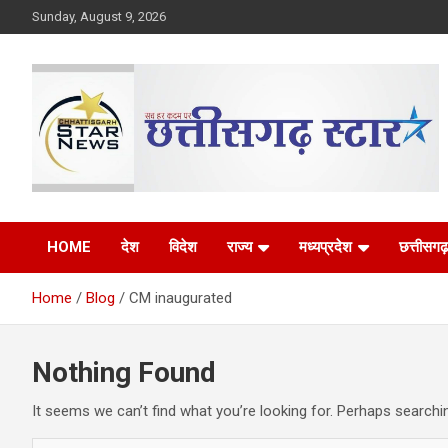
Skip
Sunday, August 9, 2026
to
content
The Rising Voice of CG
Chhattisgarh Star
HOME
देश
विदेश
राज्य
मध्यप्रदेश
छत्तीसगढ़
Home
Blog
CM inaugurated
Nothing Found
It seems we can’t find what you’re looking for. Perhaps searchi
S