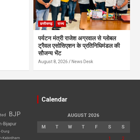
छत्तीसगढ़
राज्य
पर्यटन मंत्री राजेश अग्रवाल से ग्लोबल
ट्रैवल एसोसिएशन के प्रतिनिधिमंडल की
सौजन्य भेंट
August 8, 2026
News Desk
Calendar
BJP
sted
AUGUST 2026
h-Bijapur
M
T
W
T
F
S
S
h-Durg
1
2
rh-Kabirdham