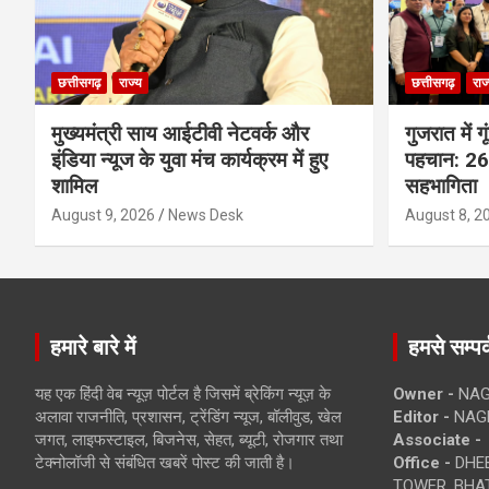
छत्तीसगढ़
राज्य
छत्तीसगढ़
राज
मुख्यमंत्री साय आईटीवी नेटवर्क और
गुजरात में 
इंडिया न्यूज के युवा मंच कार्यक्रम में हुए
पहचान: 26 
शामिल
सहभागिता
August 9, 2026
News Desk
August 8, 2
हमारे बारे में
हमसे सम्पर्
यह एक हिंदी वेब न्यूज़ पोर्टल है जिसमें ब्रेकिंग न्यूज़ के
Owner -
NAG
अलावा राजनीति, प्रशासन, ट्रेंडिंग न्यूज, बॉलीवुड, खेल
Editor -
NAG
जगत, लाइफस्टाइल, बिजनेस, सेहत, ब्यूटी, रोजगार तथा
Associate -
टेक्नोलॉजी से संबंधित खबरें पोस्ट की जाती है।
Office -
DHEB
TOWER, BHAT