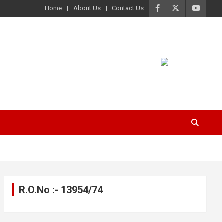
Home
About Us
Contact Us
R.O.No :- 13954/74