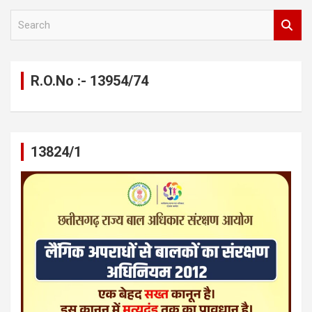
S
e
a
r
c
R.O.No :- 13954/74
h
13824/1