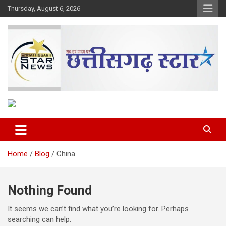
Skip
Thursday, August 6, 2026
to
content
The Rising Voice of CG
Chhattisgarh Star
Home
Blog
China
Nothing Found
It seems we can’t find what you’re looking for. Perhaps
searching can help.