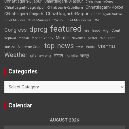
Chhattisgarh-Bijapur
Chhattisgarh-Bilaspur
Chhattisgarh-Durg
Chhattisgarh-Korba
Chhattisgarh-Jagdalpur
Chhattisgarh-Kabirdham
Chhattisgarh-Raipur
Chhattisgarh-Raigarh
Chhattisgarh-Sukma
CM
Chief Minister
Chief Minister Dr. Yadav
Chief Minister Sai
featured
dprcg
Congress
High Court
fire
fraud
Murder
rape
Mohan Yadav
Naxalites
rain
Kejriwal
mohan
petrol
top-news
vishnu
Supreme Court
Vastu
suicide
train
Weather
भोपाल
रायपुर
इंदौर
छत्तीसगढ़
मध्य प्रदेश
Categories
Categories
Calendar
AUGUST 2026