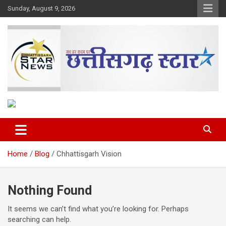
Skip
Sunday, August 9, 2026
to
content
The Rising Voice of CG
Chhattisgarh Star
Home
Blog
Chhattisgarh Vision
Nothing Found
It seems we can’t find what you’re looking for. Perhaps
searching can help.