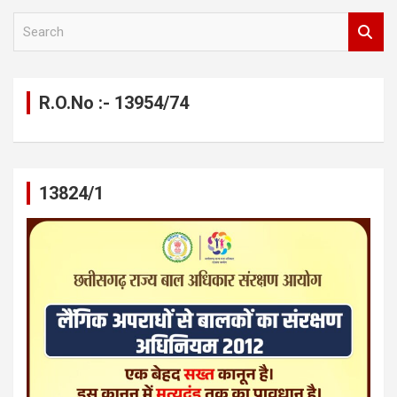
S
e
a
r
c
R.O.No :- 13954/74
h
13824/1