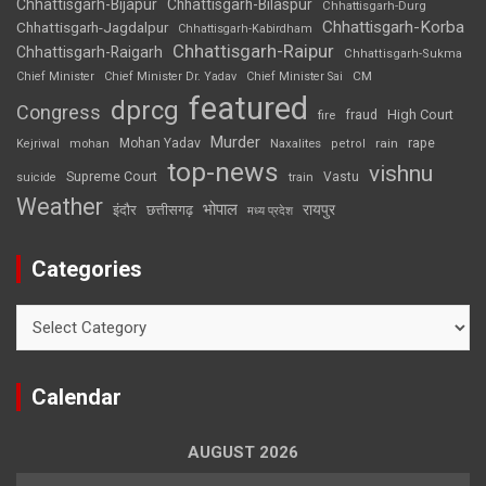
Chhattisgarh-Bijapur
Chhattisgarh-Bilaspur
Chhattisgarh-Durg
Chhattisgarh-Korba
Chhattisgarh-Jagdalpur
Chhattisgarh-Kabirdham
Chhattisgarh-Raipur
Chhattisgarh-Raigarh
Chhattisgarh-Sukma
CM
Chief Minister
Chief Minister Dr. Yadav
Chief Minister Sai
featured
dprcg
Congress
High Court
fire
fraud
Murder
rape
Mohan Yadav
Naxalites
rain
Kejriwal
mohan
petrol
top-news
vishnu
Supreme Court
Vastu
suicide
train
Weather
भोपाल
रायपुर
इंदौर
छत्तीसगढ़
मध्य प्रदेश
Categories
Categories
Calendar
AUGUST 2026