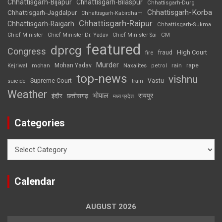
Chhattisgarh-Bijapur
Chhattisgarh-Bilaspur
Chhattisgarh-Durg
Chhattisgarh-Korba
Chhattisgarh-Jagdalpur
Chhattisgarh-Kabirdham
Chhattisgarh-Raipur
Chhattisgarh-Raigarh
Chhattisgarh-Sukma
CM
Chief Minister
Chief Minister Dr. Yadav
Chief Minister Sai
featured
dprcg
Congress
High Court
fire
fraud
Murder
rape
Mohan Yadav
Naxalites
rain
Kejriwal
mohan
petrol
top-news
vishnu
Supreme Court
Vastu
suicide
train
Weather
भोपाल
रायपुर
इंदौर
छत्तीसगढ़
मध्य प्रदेश
Categories
Categories
Calendar
AUGUST 2026