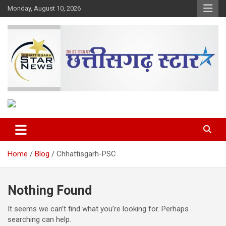
Skip
Monday, August 10, 2026
to
content
The Rising Voice of CG
Chhattisgarh Star
Home
Blog
Chhattisgarh-PSC
Nothing Found
It seems we can’t find what you’re looking for. Perhaps
searching can help.