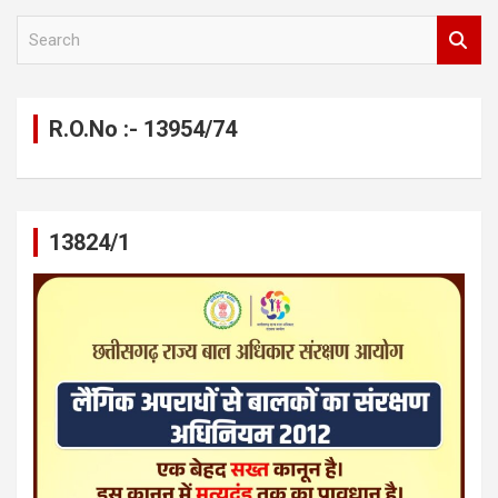
S
e
a
r
c
R.O.No :- 13954/74
h
13824/1