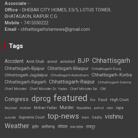
Associate -
Office -
DHEBAR CITY HOMES, E5/5, LOTUS TOWER,
BHATAGAON, RAIPUR C.G.
Mobile -
7415550222
Email -
chhattisgarhstarnews@gmail.com
Tags
Chhattisgarh
BJP
Accident
Amit Shah
arrested
arrest
Chhattisgarh-Bijapur
Chhattisgarh-Bilaspur
Chhattisgarh-Durg
Chhattisgarh-Korba
Chhattisgarh-Jagdalpur
Chhattisgarh-Kabirdham
Chhattisgarh-Raipur
Chhattisgarh-Raigarh
Chhattisgarh-Sukma
CM
Chief Minister
Chief Minister Dr. Yadav
Chief Minister Sai
featured
dprcg
Congress
High Court
fire
fraud
Murder
rape
Mohan Yadav
Naxalites
rain
Kejriwal
mohan
petrol
top-news
vishnu
Supreme Court
Vastu
suicide
train
Weather
भोपाल
रायपुर
इंदौर
छत्तीसगढ़
मध्य प्रदेश