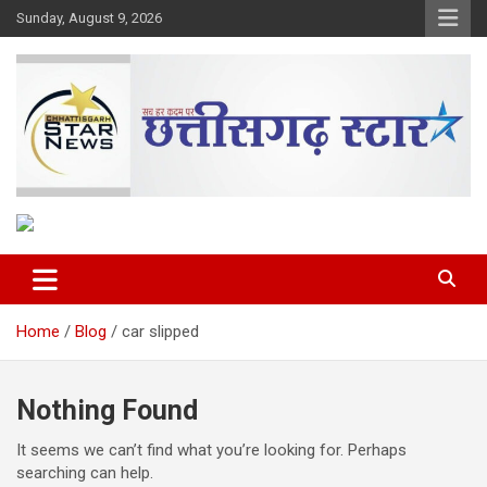
Skip
Sunday, August 9, 2026
to
content
The Rising Voice of CG
Chhattisgarh Star
Home
Blog
car slipped
Nothing Found
It seems we can’t find what you’re looking for. Perhaps
searching can help.