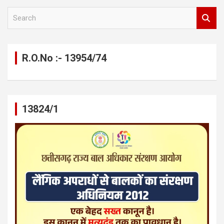
S
e
a
r
c
R.O.No :- 13954/74
h
13824/1