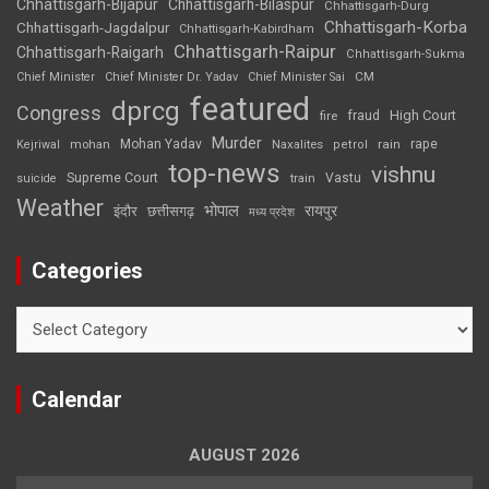
Chhattisgarh-Bijapur
Chhattisgarh-Bilaspur
Chhattisgarh-Durg
Chhattisgarh-Korba
Chhattisgarh-Jagdalpur
Chhattisgarh-Kabirdham
Chhattisgarh-Raipur
Chhattisgarh-Raigarh
Chhattisgarh-Sukma
CM
Chief Minister
Chief Minister Dr. Yadav
Chief Minister Sai
featured
dprcg
Congress
High Court
fire
fraud
Murder
rape
Mohan Yadav
Naxalites
rain
Kejriwal
mohan
petrol
top-news
vishnu
Supreme Court
Vastu
suicide
train
Weather
भोपाल
रायपुर
इंदौर
छत्तीसगढ़
मध्य प्रदेश
Categories
Categories
Calendar
AUGUST 2026