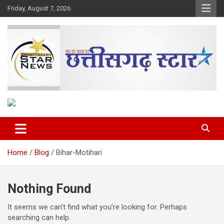
Skip
Friday, August 7, 2026
to
content
The Rising Voice of CG
Chhattisgarh Star
Home
Blog
Bihar-Motihari
Nothing Found
It seems we can’t find what you’re looking for. Perhaps
searching can help.