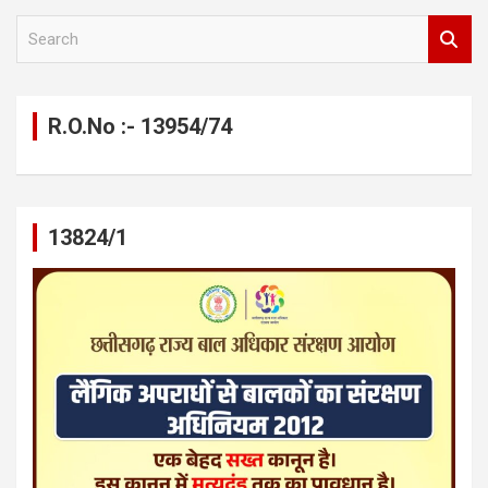
S
e
a
r
c
R.O.No :- 13954/74
h
13824/1