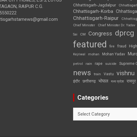
Chhattisgarh-Jagdalpur
Chhattisga
AGAON, RAIPUR C.G.
Chhattisgarh-Korba
Chhattisga
5550222
Chhattisgarh-Raipur
ttisgarhstarnews@gmail.com
Chhattis
Chief Minister
Chief Minister Dr. Yadav
dprcg
Congress
CM
Sai
featured
High
fire
fraud
Mur
Mohan Yadav
Kejriwal
mohan
rape
Supreme 
rain
petrol
suicide
news
vishnu
Vastu
train
भोपाल
रायपुर
इंदौर
छत्तीसगढ़
मध्य प्रदेश
Categories
Categories