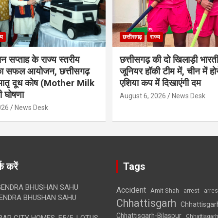
्य
छत्तीसगढ़
राज्य
ान सप्ताह के राज्य स्तरीय
छत्तीसगढ़ की दो खिलाड़ी भारत
 का सफल आयोजन, छत्तीसगढ़
जूनियर हॉकी टीम में, चीन में होन
मातृ दूध कोष (Mother Milk
एशिया कप में दिखाएंगी दम
 घोषणा
August 6, 2026
News Desk
026
News Desk
क करें
Tags
ENDRA BHUSHAN SAHU
Accident
Amit Shah
arre
arrest
ENDRA BHUSHAN SAHU
Chhattisgarh
Chhattisgar
Chhattisgarh-Bilaspur
Chhattisgar
AR CITY HOMES, E5/5, LOTUS