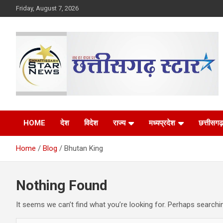
Skip
Friday, August 7, 2026
to
content
The Rising Voice of CG
Chhattisgarh Star
HOME
देश
विदेश
राज्य
मध्यप्रदेश
छत्तीसगढ़
Home
Blog
Bhutan King
Nothing Found
It seems we can’t find what you’re looking for. Perhaps searchi
S