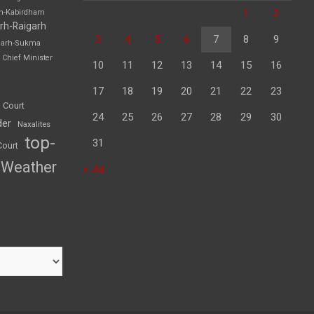
1
2
rh-Kabirdham
rh-Raigarh
3
4
5
6
7
8
9
garh-Sukma
Chief Minister
10
11
12
13
14
15
16
17
18
19
20
21
22
23
 Court
24
25
26
27
28
29
30
der
Naxalites
top-
31
Court
Weather
« Jul