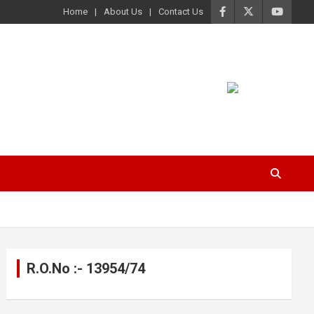
Home
About Us
Contact Us
R.O.No :- 13954/74