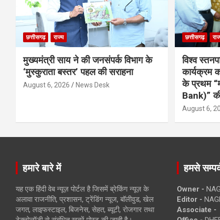
छत्तीसगढ़
राज्य
छत्तीसगढ़
राज
मुख्यमंत्री साय ने की जनसंपर्क विभाग के
विश्व स्तनप
‘मुस्कुराता बस्तर’ पहल की सराहना
कार्यक्रम
के प्रथम “
August 6, 2026
News Desk
Bank)” की
August 6, 2
हमारे बारे में
हमसे सम्पर्
यह एक हिंदी वेब न्यूज़ पोर्टल है जिसमें ब्रेकिंग न्यूज़ के
Owner -
NAG
अलावा राजनीति, प्रशासन, ट्रेंडिंग न्यूज, बॉलीवुड, खेल
Editor -
NAG
जगत, लाइफस्टाइल, बिजनेस, सेहत, ब्यूटी, रोजगार तथा
Associate -
टेक्नोलॉजी से संबंधित खबरें पोस्ट की जाती है।
Office -
DHEB