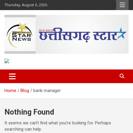
Skip
Thursday, August 6, 2026
to
content
The Rising Voice of CG
Chhattisgarh Star
Home
Blog
bank manager
Nothing Found
It seems we can’t find what you’re looking for. Perhaps
searching can help.