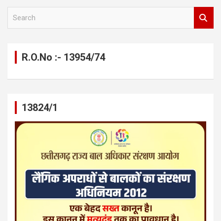
S
e
a
r
c
R.O.No :- 13954/74
h
13824/1