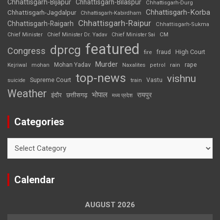
Chhattisgarh-Bijapur
Chhattisgarh-Bilaspur
Chhattisgarh-Durg
Chhattisgarh-Korba
Chhattisgarh-Jagdalpur
Chhattisgarh-Kabirdham
Chhattisgarh-Raipur
Chhattisgarh-Raigarh
Chhattisgarh-Sukma
CM
Chief Minister
Chief Minister Dr. Yadav
Chief Minister Sai
featured
dprcg
Congress
High Court
fire
fraud
Murder
rape
Mohan Yadav
Naxalites
rain
Kejriwal
mohan
petrol
top-news
vishnu
Supreme Court
Vastu
suicide
train
Weather
भोपाल
रायपुर
इंदौर
छत्तीसगढ़
मध्य प्रदेश
Categories
Categories
Calendar
AUGUST 2026