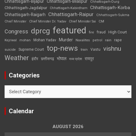
Chhattisgarh-Bijapur
Chhattisgarh-Bilaspur
Chhattisgarh-Durg
Chhattisgarh-Korba
Chhattisgarh-Jagdalpur
Chhattisgarh-Kabirdham
Chhattisgarh-Raipur
Chhattisgarh-Raigarh
Chhattisgarh-Sukma
CM
Chief Minister
Chief Minister Dr. Yadav
Chief Minister Sai
featured
dprcg
Congress
High Court
fire
fraud
Murder
rape
Mohan Yadav
Naxalites
rain
Kejriwal
mohan
petrol
top-news
vishnu
Supreme Court
Vastu
suicide
train
Weather
भोपाल
रायपुर
इंदौर
छत्तीसगढ़
मध्य प्रदेश
Categories
Categories
Calendar
AUGUST 2026