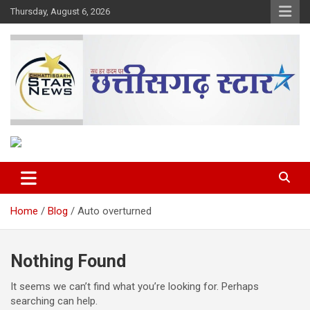
Skip
Thursday, August 6, 2026
to
content
The Rising Voice of CG
Chhattisgarh Star
Home
Blog
Auto overturned
Nothing Found
It seems we can’t find what you’re looking for. Perhaps
searching can help.