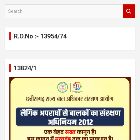
S
e
a
r
c
R.O.No :- 13954/74
h
13824/1