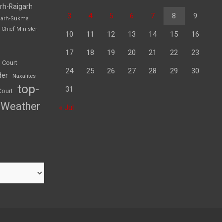
rh-Raigarh
3
4
5
6
7
8
9
garh-Sukma
Chief Minister
10
11
12
13
14
15
16
17
18
19
20
21
22
23
 Court
24
25
26
27
28
29
30
der
Naxalites
top-
31
Court
Weather
« Jul