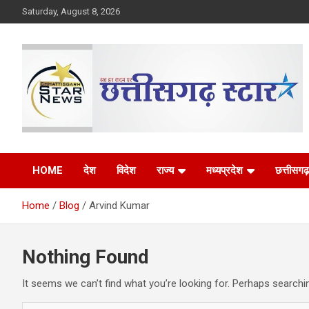
Skip
Saturday, August 8, 2026
to
content
The Rising Voice of CG
Chhattisgarh Star
HOME
देश
विदेश
राज्य
मध्यप्रदेश
छत्तीसगढ़
Home
Blog
Arvind Kumar
Nothing Found
It seems we can’t find what you’re looking for. Perhaps searchi
S