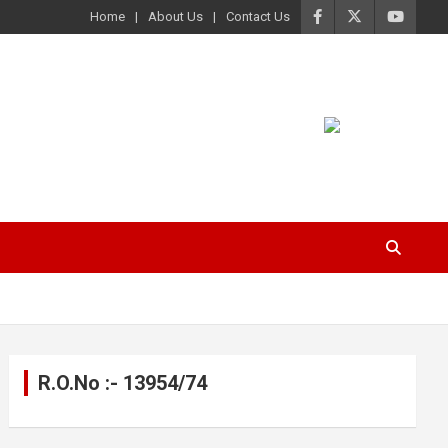
Home
About Us
Contact Us
R.O.No :- 13954/74