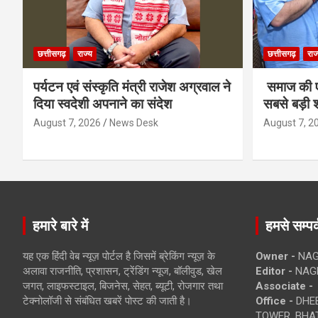
छत्तीसगढ़
राज्य
छत्तीसगढ़
राज
पर्यटन एवं संस्कृति मंत्री राजेश अग्रवाल ने
समाज की ए
दिया स्वदेशी अपनाने का संदेश
सबसे बड़ी श
August 7, 2026
News Desk
August 7, 2
हमारे बारे में
हमसे सम्पर्
यह एक हिंदी वेब न्यूज़ पोर्टल है जिसमें ब्रेकिंग न्यूज़ के
Owner -
NAG
अलावा राजनीति, प्रशासन, ट्रेंडिंग न्यूज, बॉलीवुड, खेल
Editor -
NAG
जगत, लाइफस्टाइल, बिजनेस, सेहत, ब्यूटी, रोजगार तथा
Associate -
टेक्नोलॉजी से संबंधित खबरें पोस्ट की जाती है।
Office -
DHEB
TOWER, BHAT