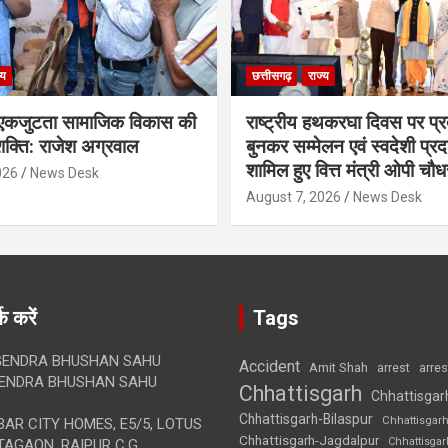
्य
छत्तीसगढ़
राज्य
कजुटता सामाजिक विकास की
राष्ट्रीय हथकरघा दिवस पर प्र
क्ति: राजेश अग्रवाल
बुनकर सम्मेलन एवं स्वदेशी प्रदर्
शामिल हुए वित्त मंत्री ओपी चौध
026
News Desk
August 7, 2026
News Desk
क करें
Tags
ENDRA BHUSHAN SAHU
Accident
Amit Shah
arre
arrest
ENDRA BHUSHAN SAHU
Chhattisgarh
Chhattisgar
Chhattisgarh-Bilaspur
Chhattisgar
AR CITY HOMES, E5/5, LOTUS
Chhattisgarh-Jagdalpur
Chhattisga
AGAON, RAIPUR C.G.