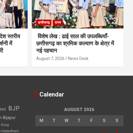
छत्तीसगढ़
राज्य
देश स्तरीय
विशेष लेख : ढाई साल की उपलब्धियाँ-
शनी में
छत्तीसगढ़ का श्रमिक कल्याण के क्षेत्र में
री
नई पहचान
August 7, 2026
News Desk
Calendar
BJP
sted
AUGUST 2026
h-Bijapur
M
T
W
T
F
S
S
h-Durg
1
2
rh-Kabirdham