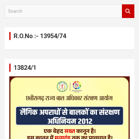
S
e
a
r
c
R.O.No :- 13954/74
h
13824/1