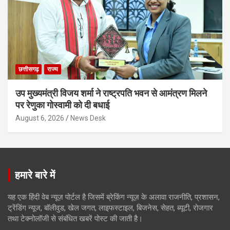
छत्तीसगढ़
राज्य
उप मुख्यमंत्री विजय शर्मा ने राष्ट्रपति भवन से आमंत्रण मिलने
पर रेणुका गोस्वामी को दी बधाई
August 6, 2026
News Desk
हमारे बारे में
यह एक हिंदी वेब न्यूज़ पोर्टल है जिसमें ब्रेकिंग न्यूज़ के अलावा राजनीति, प्रशासन,
ट्रेंडिंग न्यूज, बॉलीवुड, खेल जगत, लाइफस्टाइल, बिजनेस, सेहत, ब्यूटी, रोजगार
तथा टेक्नोलॉजी से संबंधित खबरें पोस्ट की जाती है।