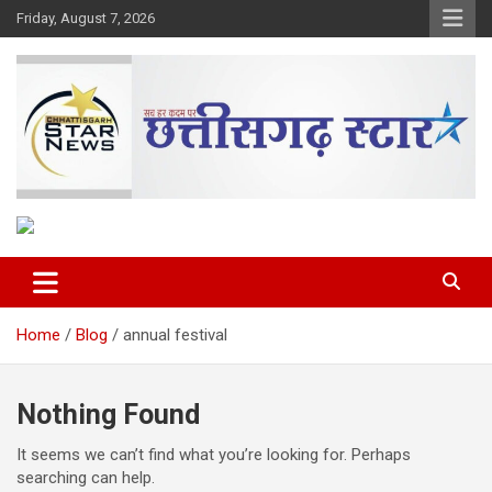
Skip
Friday, August 7, 2026
to
content
The Rising Voice of CG
Chhattisgarh Star
Home
Blog
annual festival
Nothing Found
It seems we can’t find what you’re looking for. Perhaps
searching can help.