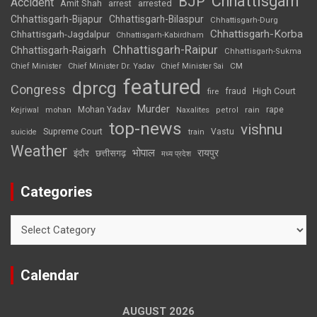
Chhattisgarh
BJP
Accident
Amit Shah
arrested
arrest
Chhattisgarh-Bijapur
Chhattisgarh-Bilaspur
Chhattisgarh-Durg
Chhattisgarh-Korba
Chhattisgarh-Jagdalpur
Chhattisgarh-Kabirdham
Chhattisgarh-Raipur
Chhattisgarh-Raigarh
Chhattisgarh-Sukma
CM
Chief Minister
Chief Minister Dr. Yadav
Chief Minister Sai
featured
dprcg
Congress
High Court
fire
fraud
Murder
rape
Mohan Yadav
Naxalites
rain
Kejriwal
mohan
petrol
top-news
vishnu
Supreme Court
Vastu
suicide
train
Weather
भोपाल
रायपुर
इंदौर
छत्तीसगढ़
मध्य प्रदेश
Categories
Categories
Calendar
AUGUST 2026