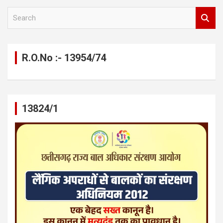
S
e
a
r
c
R.O.No :- 13954/74
h
13824/1