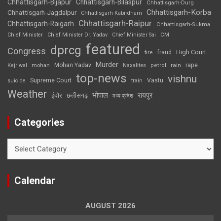
Chhattisgarh-Bijapur
Chhattisgarh-Bilaspur
Chhattisgarh-Durg
Chhattisgarh-Korba
Chhattisgarh-Jagdalpur
Chhattisgarh-Kabirdham
Chhattisgarh-Raipur
Chhattisgarh-Raigarh
Chhattisgarh-Sukma
CM
Chief Minister
Chief Minister Dr. Yadav
Chief Minister Sai
featured
dprcg
Congress
High Court
fire
fraud
Murder
rape
Mohan Yadav
Naxalites
rain
Kejriwal
mohan
petrol
top-news
vishnu
Supreme Court
Vastu
suicide
train
Weather
भोपाल
रायपुर
इंदौर
छत्तीसगढ़
मध्य प्रदेश
Categories
Categories
Calendar
AUGUST 2026