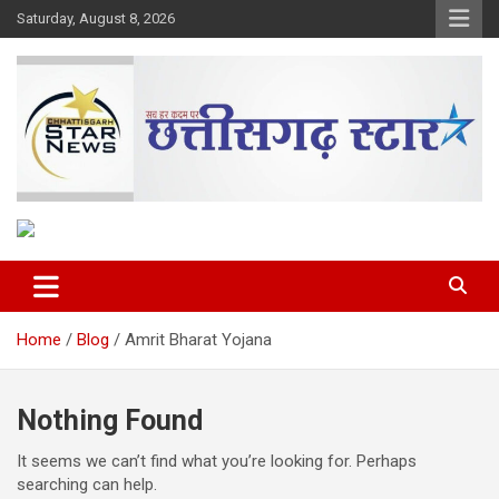
Skip
Saturday, August 8, 2026
to
content
The Rising Voice of CG
Chhattisgarh Star
Home
Blog
Amrit Bharat Yojana
Nothing Found
It seems we can’t find what you’re looking for. Perhaps
searching can help.