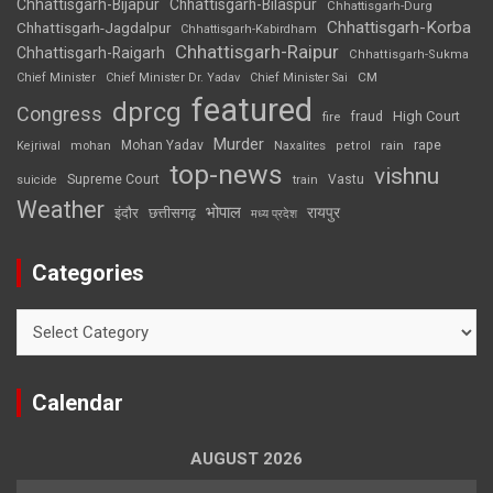
Chhattisgarh-Bijapur
Chhattisgarh-Bilaspur
Chhattisgarh-Durg
Chhattisgarh-Korba
Chhattisgarh-Jagdalpur
Chhattisgarh-Kabirdham
Chhattisgarh-Raipur
Chhattisgarh-Raigarh
Chhattisgarh-Sukma
CM
Chief Minister
Chief Minister Dr. Yadav
Chief Minister Sai
featured
dprcg
Congress
High Court
fire
fraud
Murder
rape
Mohan Yadav
Naxalites
rain
Kejriwal
mohan
petrol
top-news
vishnu
Supreme Court
Vastu
suicide
train
Weather
भोपाल
रायपुर
इंदौर
छत्तीसगढ़
मध्य प्रदेश
Categories
Categories
Calendar
AUGUST 2026