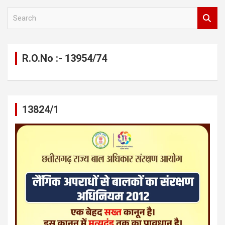
S
e
a
r
c
R.O.No :- 13954/74
h
13824/1