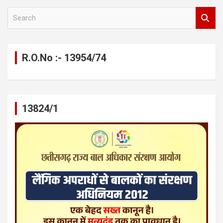
S
e
a
r
c
R.O.No :- 13954/74
h
13824/1