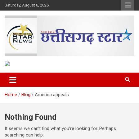
Skip
Saturday, August 8, 2026
to
content
The Rising Voice of CG
Chhattisgarh Star
Home
Blog
America appeals
Nothing Found
It seems we can’t find what you’re looking for. Perhaps
searching can help.