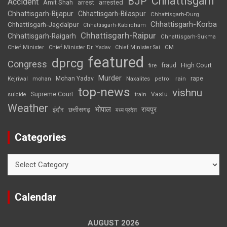
Chhattisgarh
BJP
Accident
Amit Shah
arrested
arrest
Chhattisgarh-Bijapur
Chhattisgarh-Bilaspur
Chhattisgarh-Durg
Chhattisgarh-Korba
Chhattisgarh-Jagdalpur
Chhattisgarh-Kabirdham
Chhattisgarh-Raipur
Chhattisgarh-Raigarh
Chhattisgarh-Sukma
CM
Chief Minister
Chief Minister Dr. Yadav
Chief Minister Sai
featured
dprcg
Congress
High Court
fire
fraud
Murder
rape
Mohan Yadav
Naxalites
rain
Kejriwal
mohan
petrol
top-news
vishnu
Supreme Court
Vastu
suicide
train
Weather
भोपाल
रायपुर
इंदौर
छत्तीसगढ़
मध्य प्रदेश
Categories
Categories
Calendar
AUGUST 2026