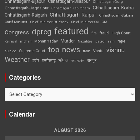
Chhattisgarh-Bijapur
Chhattisgarh-Bilaspur
Chhattisgarh-Durg
Chhattisgarh-Korba
Chhattisgarh-Jagdalpur
Chhattisgarh-Kabirdham
Chhattisgarh-Raipur
Chhattisgarh-Raigarh
Chhattisgarh-Sukma
CM
Chief Minister
Chief Minister Dr. Yadav
Chief Minister Sai
featured
dprcg
Congress
High Court
fire
fraud
Murder
rape
Mohan Yadav
Naxalites
rain
Kejriwal
mohan
petrol
top-news
vishnu
Supreme Court
Vastu
suicide
train
Weather
भोपाल
रायपुर
इंदौर
छत्तीसगढ़
मध्य प्रदेश
Categories
Categories
Calendar
AUGUST 2026