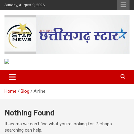
Skip
Sunday, August 9, 2026
to
content
The Rising Voice of CG
Chhattisgarh Star
Home
Blog
Airline
Nothing Found
It seems we can’t find what you’re looking for. Perhaps
searching can help.