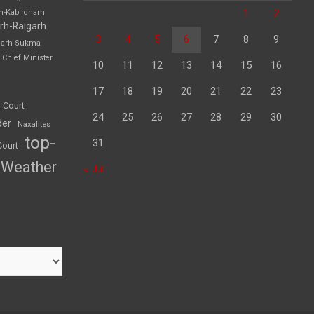
1
2
rh-Kabirdham
rh-Raigarh
3
4
5
6
7
8
9
garh-Sukma
Chief Minister
10
11
12
13
14
15
16
17
18
19
20
21
22
23
 Court
24
25
26
27
28
29
30
der
Naxalites
top-
31
Court
Weather
« Jul