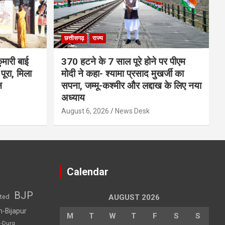
छत्तीसगढ़
राज्य
मारी बाई
370 हटने के 7 साल पूरे होने पर पीएम
ूरा, मिला
मोदी ने कहा- श्यामा प्रसाद मुखर्जी का
न
सपना, जम्मू-कश्मीर और लद्दाख के लिए नया
अध्याय
August 6, 2026
News Desk
Calendar
BJP
sted
AUGUST 2026
h-Bijapur
M
T
W
T
F
S
S
h-Durg