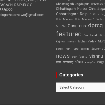
Chhattisgarh-Jagdalpur
Chhattisga
AGAON, RAIPUR C.G.
Chhattisgarh-Korba
Chhattisga
5550222
Chhattisgarh-Raipur
ttisgarhstarnews@gmail.com
Chhattis
Chief Minister
Chief Minister Dr. Yadav
dprcg
Congress
CM
Sai
featured
High
fire
fraud
Mur
Mohan Yadav
Kejriwal
mohan
rape
Supreme 
rain
petrol
suicide
news
vishnu
Vastu
train
भोपाल
रायपुर
इंदौर
छत्तीसगढ़
मध्य प्रदेश
Categories
Categories