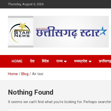
Skip
Thursday, August 6, 2026
to
content
The Rising Voice of CG
Chhattisgarh Star
HOME
देश
विदेश
राज्य
मध्यप्रदेश
छत्तीसगढ़
Home
Blog
Air taxi
Nothing Found
It seems we can’t find what you’re looking for. Perhaps searchi
S