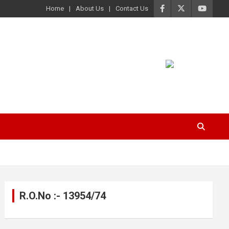
Home
About Us
Contact Us
R.O.No :- 13954/74