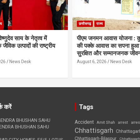
्य
छत्तीसगढ़
राज्य
िष्णुदेव साय के नेतृत्व में
पीएम जनमन आवास योजना : कु
 जैविक उत्पादों की राष्ट्रीय
की पक्के आवास का सपना हुआ प
सुरक्षित और सम्मानजनक जीव
026
News Desk
August 6, 2026
News Desk
क करें
Tags
ENDRA BHUSHAN SAHU
Accident
Amit Shah
arre
arrest
ENDRA BHUSHAN SAHU
Chhattisgarh
Chhattisgar
Chhattisgarh-Bilaspur
Chhattisgar
AR CITY HOMES, E5/5, LOTUS