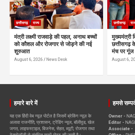
छत्तीसगढ़
राज्य
छत्तीसगढ़
राज
मंत्री लक्ष्मी राजवाड़े की पहल, अनाथ बच्चों
मुख्यमंत्री व
को कौशल और रोजगार से जोड़ने की नई
छत्तीसगढ़ के
शुरुआत
मंच पर गूंज
August 6, 2026
News Desk
August 6, 2
हमारे बारे में
हमसे सम्पर्
यह एक हिंदी वेब न्यूज़ पोर्टल है जिसमें ब्रेकिंग न्यूज़ के
Owner -
NAG
अलावा राजनीति, प्रशासन, ट्रेंडिंग न्यूज, बॉलीवुड, खेल
Editor -
NAG
जगत, लाइफस्टाइल, बिजनेस, सेहत, ब्यूटी, रोजगार तथा
Associate -
टेक्नोलॉजी से संबंधित खबरें पोस्ट की जाती है।
Office -
DHEB