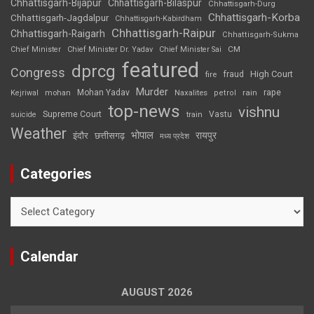
Chhattisgarh-Bijapur
Chhattisgarh-Bilaspur
Chhattisgarh-Durg
Chhattisgarh-Korba
Chhattisgarh-Jagdalpur
Chhattisgarh-Kabirdham
Chhattisgarh-Raipur
Chhattisgarh-Raigarh
Chhattisgarh-Sukma
CM
Chief Minister
Chief Minister Dr. Yadav
Chief Minister Sai
featured
dprcg
Congress
High Court
fire
fraud
Murder
rape
Mohan Yadav
Naxalites
rain
Kejriwal
mohan
petrol
top-news
vishnu
Supreme Court
Vastu
suicide
train
Weather
भोपाल
रायपुर
इंदौर
छत्तीसगढ़
मध्य प्रदेश
Categories
Categories
Calendar
AUGUST 2026