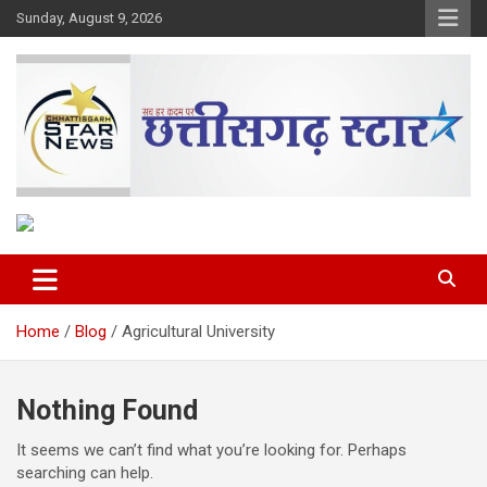
Skip
Sunday, August 9, 2026
to
content
The Rising Voice of CG
Chhattisgarh Star
Home
Blog
Agricultural University
Nothing Found
It seems we can’t find what you’re looking for. Perhaps
searching can help.