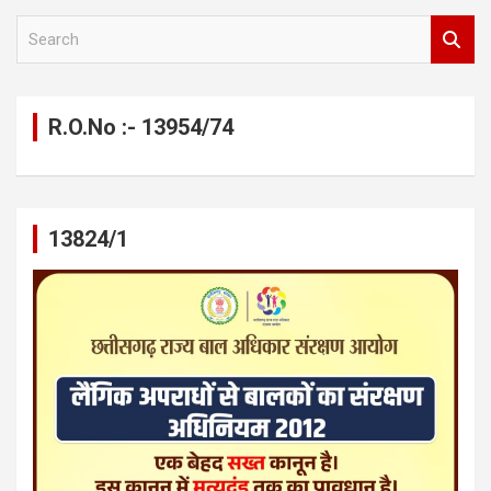
S
e
a
r
c
R.O.No :- 13954/74
h
13824/1