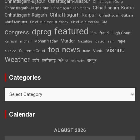
Chhattisgarh-Bijapur
Chhattisgarh-Bilaspur
Chhattisgarh-Durg
Chhattisgarh-Korba
Chhattisgarh-Jagdalpur
Chhattisgarh-Kabirdham
Chhattisgarh-Raipur
Chhattisgarh-Raigarh
Chhattisgarh-Sukma
CM
Chief Minister
Chief Minister Dr. Yadav
Chief Minister Sai
featured
dprcg
Congress
High Court
fire
fraud
Murder
rape
Mohan Yadav
Naxalites
rain
Kejriwal
mohan
petrol
top-news
vishnu
Supreme Court
Vastu
suicide
train
Weather
भोपाल
रायपुर
इंदौर
छत्तीसगढ़
मध्य प्रदेश
Categories
Categories
Calendar
AUGUST 2026