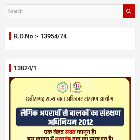
S
e
a
r
c
R.O.No :- 13954/74
h
13824/1