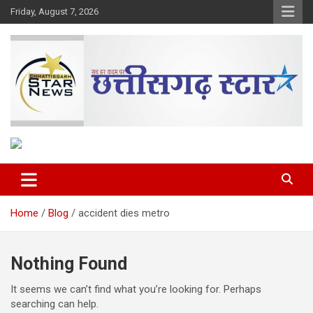
Skip
Friday, August 7, 2026
to
content
The Rising Voice of CG
Chhattisgarh Star
Home
Blog
accident dies metro
Nothing Found
It seems we can’t find what you’re looking for. Perhaps
searching can help.