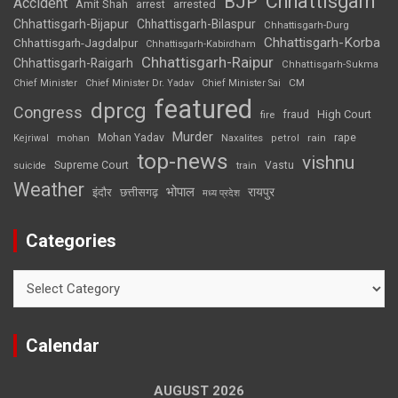
Chhattisgarh
BJP
Accident
Amit Shah
arrested
arrest
Chhattisgarh-Bijapur
Chhattisgarh-Bilaspur
Chhattisgarh-Durg
Chhattisgarh-Korba
Chhattisgarh-Jagdalpur
Chhattisgarh-Kabirdham
Chhattisgarh-Raipur
Chhattisgarh-Raigarh
Chhattisgarh-Sukma
CM
Chief Minister
Chief Minister Dr. Yadav
Chief Minister Sai
featured
dprcg
Congress
High Court
fire
fraud
Murder
rape
Mohan Yadav
Naxalites
rain
Kejriwal
mohan
petrol
top-news
vishnu
Supreme Court
Vastu
suicide
train
Weather
भोपाल
रायपुर
इंदौर
छत्तीसगढ़
मध्य प्रदेश
Categories
Categories
Calendar
AUGUST 2026