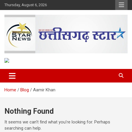
Skip
Thursday, August 6, 2026
to
content
The Rising Voice of CG
Chhattisgarh Star
Home
Blog
Aamir Khan
Nothing Found
It seems we can’t find what you’re looking for. Perhaps
searching can help.