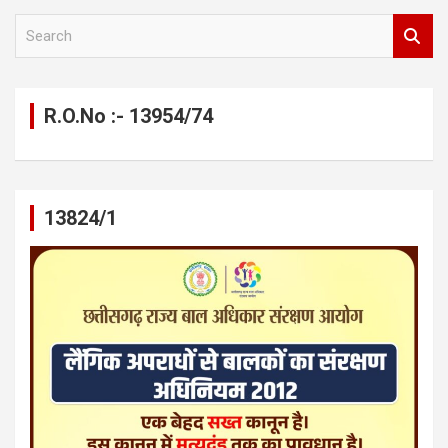
S
e
a
r
c
R.O.No :- 13954/74
h
13824/1