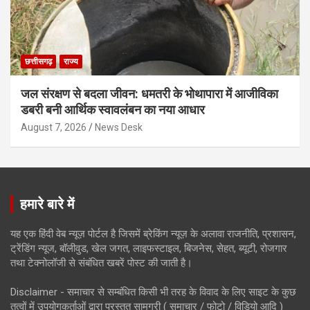
छत्तीसगढ़
राज्य
जल संरक्षण से बदला जीवन: धमतरी के भोथापारा में आजीविका
डबरी बनी आर्थिक स्वावलंबन का नया आधार
August 7, 2026
News Desk
हमारे बारे में
यह एक हिंदी वेब न्यूज़ पोर्टल है जिसमें ब्रेकिंग न्यूज़ के अलावा राजनीति, प्रशासन,
ट्रेंडिंग न्यूज, बॉलीवुड, खेल जगत, लाइफस्टाइल, बिजनेस, सेहत, ब्यूटी, रोजगार
तथा टेक्नोलॉजी से संबंधित खबरें पोस्ट की जाती है।
Disclaimer - समाचार से सम्बंधित किसी भी तरह के विवाद के लिए साइट के कुछ
तत्वों में उपयोगकर्ताओं द्वारा प्रस्तुत सामग्री ( समाचार / फोटो / विडियो आदि )