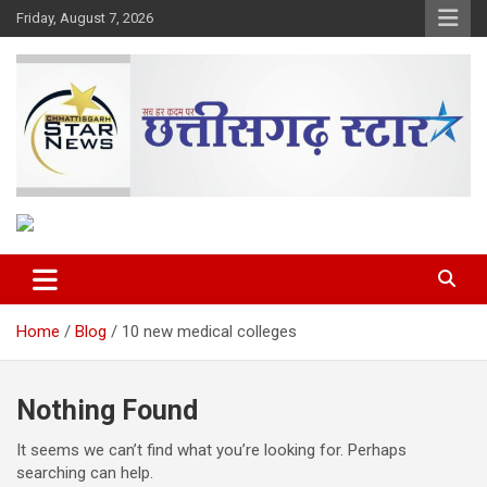
Skip
Friday, August 7, 2026
to
content
The Rising Voice of CG
Chhattisgarh Star
Home
Blog
10 new medical colleges
Nothing Found
It seems we can’t find what you’re looking for. Perhaps
searching can help.