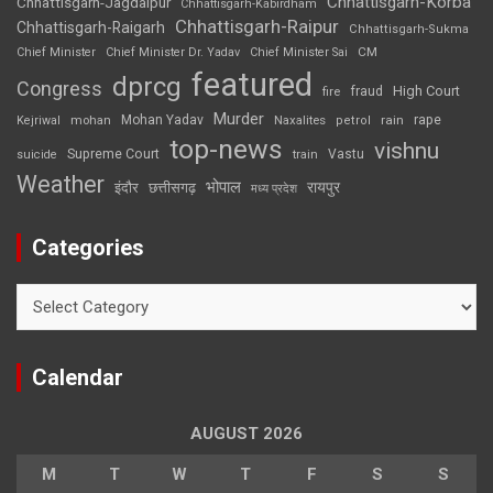
Chhattisgarh-Korba
Chhattisgarh-Jagdalpur
Chhattisgarh-Kabirdham
Chhattisgarh-Raipur
Chhattisgarh-Raigarh
Chhattisgarh-Sukma
CM
Chief Minister
Chief Minister Dr. Yadav
Chief Minister Sai
featured
dprcg
Congress
High Court
fire
fraud
Murder
rape
Mohan Yadav
Naxalites
rain
Kejriwal
mohan
petrol
top-news
vishnu
Supreme Court
Vastu
suicide
train
Weather
भोपाल
रायपुर
इंदौर
छत्तीसगढ़
मध्य प्रदेश
Categories
Categories
Calendar
AUGUST 2026
M
T
W
T
F
S
S