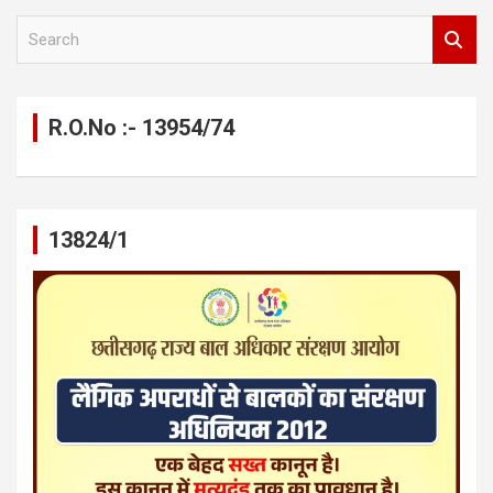
S
e
a
r
c
R.O.No :- 13954/74
h
13824/1