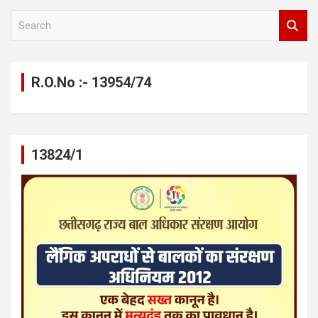
S
e
a
r
c
R.O.No :- 13954/74
h
13824/1