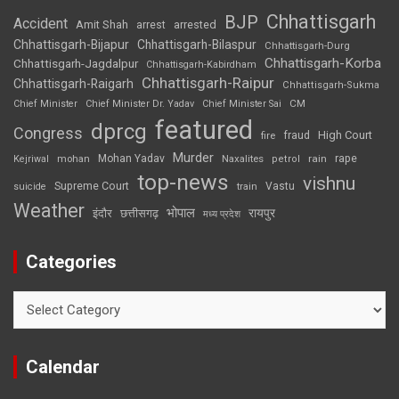
Chhattisgarh
BJP
Accident
Amit Shah
arrested
arrest
Chhattisgarh-Bijapur
Chhattisgarh-Bilaspur
Chhattisgarh-Durg
Chhattisgarh-Korba
Chhattisgarh-Jagdalpur
Chhattisgarh-Kabirdham
Chhattisgarh-Raipur
Chhattisgarh-Raigarh
Chhattisgarh-Sukma
CM
Chief Minister
Chief Minister Dr. Yadav
Chief Minister Sai
featured
dprcg
Congress
High Court
fire
fraud
Murder
rape
Mohan Yadav
Naxalites
rain
Kejriwal
mohan
petrol
top-news
vishnu
Supreme Court
Vastu
suicide
train
Weather
भोपाल
रायपुर
इंदौर
छत्तीसगढ़
मध्य प्रदेश
Categories
Categories
Calendar