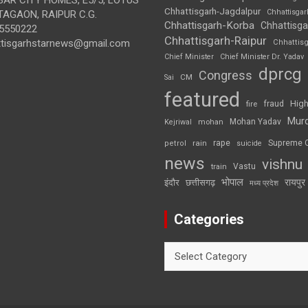
Chhattisgarh-Jagdalpur
Chhattisga
AGAON, RAIPUR C.G.
Chhattisgarh-Korba
Chhattisga
5550222
Chhattisgarh-Raipur
ttisgarhstarnews@gmail.com
Chhattis
Chief Minister
Chief Minister Dr. Yadav
dprcg
Congress
CM
Sai
featured
High
fire
fraud
Mur
Mohan Yadav
Kejriwal
mohan
rape
Supreme 
rain
petrol
suicide
news
vishnu
Vastu
train
भोपाल
रायपुर
इंदौर
छत्तीसगढ़
मध्य प्रदेश
Categories
Categories