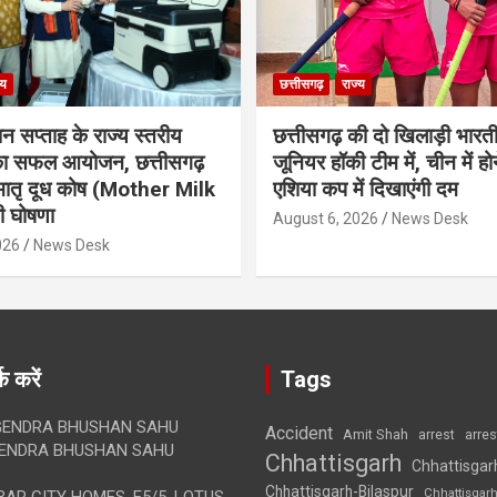
्य
छत्तीसगढ़
राज्य
ान सप्ताह के राज्य स्तरीय
छत्तीसगढ़ की दो खिलाड़ी भारत
 का सफल आयोजन, छत्तीसगढ़
जूनियर हॉकी टीम में, चीन में होन
मातृ दूध कोष (Mother Milk
एशिया कप में दिखाएंगी दम
 घोषणा
August 6, 2026
News Desk
026
News Desk
क करें
Tags
ENDRA BHUSHAN SAHU
Accident
Amit Shah
arre
arrest
ENDRA BHUSHAN SAHU
Chhattisgarh
Chhattisgar
Chhattisgarh-Bilaspur
Chhattisgar
AR CITY HOMES, E5/5, LOTUS