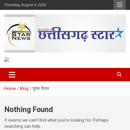
Skip
Thursday, August 6, 2026
to
content
The Rising Voice of CG
Chhattisgarh Star
Home
Blog
शुष्क दिवस
Nothing Found
It seems we can’t find what you’re looking for. Perhaps
searching can help.