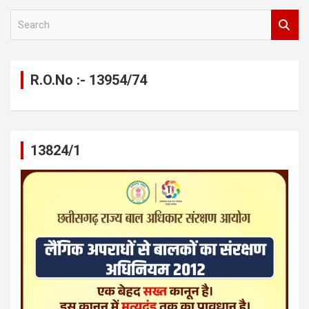
S
e
a
r
c
R.O.No :- 13954/74
h
13824/1