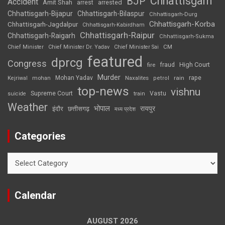
Chhattisgarh
BJP
Accident
Amit Shah
arrested
arrest
Chhattisgarh-Bijapur
Chhattisgarh-Bilaspur
Chhattisgarh-Durg
Chhattisgarh-Korba
Chhattisgarh-Jagdalpur
Chhattisgarh-Kabirdham
Chhattisgarh-Raipur
Chhattisgarh-Raigarh
Chhattisgarh-Sukma
CM
Chief Minister
Chief Minister Dr. Yadav
Chief Minister Sai
featured
dprcg
Congress
High Court
fire
fraud
Murder
rape
Mohan Yadav
Naxalites
rain
Kejriwal
mohan
petrol
top-news
vishnu
Supreme Court
Vastu
suicide
train
Weather
भोपाल
रायपुर
इंदौर
छत्तीसगढ़
मध्य प्रदेश
Categories
Categories
Calendar
AUGUST 2026