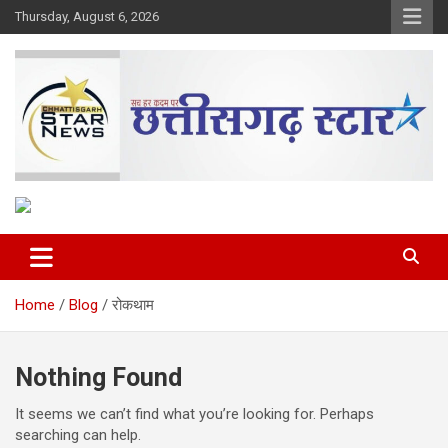
Skip
Thursday, August 6, 2026
to
content
The Rising Voice of CG
Chhattisgarh Star
Home
Blog
रोकथाम
Nothing Found
It seems we can’t find what you’re looking for. Perhaps
searching can help.