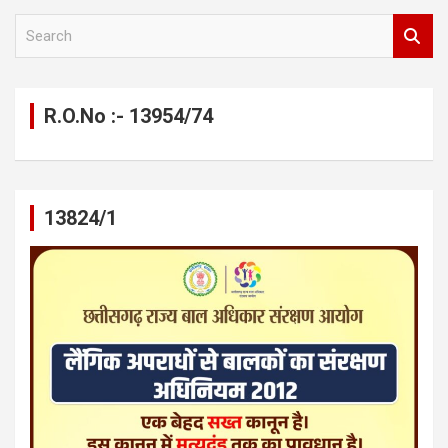
S
e
a
r
c
R.O.No :- 13954/74
h
13824/1