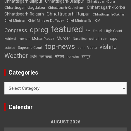
Chhattisgarh-Bijapur
Chhattisgarh-Bilaspur
Chhattisgarh-Durg
Chhattisgarh-Korba
Chhattisgarh-Jagdalpur
Chhattisgarh-Kabirdham
Chhattisgarh-Raipur
Chhattisgarh-Raigarh
Chhattisgarh-Sukma
CM
Chief Minister
Chief Minister Dr. Yadav
Chief Minister Sai
featured
dprcg
Congress
High Court
fire
fraud
Murder
rape
Mohan Yadav
Naxalites
rain
Kejriwal
mohan
petrol
top-news
vishnu
Supreme Court
Vastu
suicide
train
Weather
भोपाल
रायपुर
इंदौर
छत्तीसगढ़
मध्य प्रदेश
Categories
Categories
Calendar
AUGUST 2026