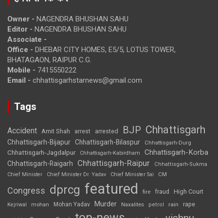
Owner -
NAGENDRA BHUSHAN SAHU
Editor -
NAGENDRA BHUSHAN SAHU
Associate -
Office -
DHEBAR CITY HOMES, E5/5, LOTUS TOWER,
BHATAGAON, RAIPUR C.G.
Mobile -
7415550222
Email -
chhattisgarhstarnews@gmail.com
Tags
Chhattisgarh
BJP
Accident
Amit Shah
arrested
arrest
Chhattisgarh-Bijapur
Chhattisgarh-Bilaspur
Chhattisgarh-Durg
Chhattisgarh-Korba
Chhattisgarh-Jagdalpur
Chhattisgarh-Kabirdham
Chhattisgarh-Raipur
Chhattisgarh-Raigarh
Chhattisgarh-Sukma
CM
Chief Minister
Chief Minister Dr. Yadav
Chief Minister Sai
featured
dprcg
Congress
High Court
fire
fraud
Murder
rape
Mohan Yadav
Naxalites
rain
Kejriwal
mohan
petrol
top-news
vishnu