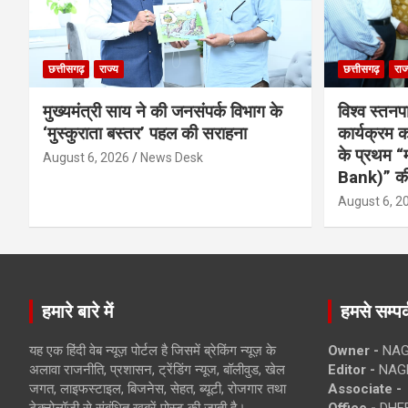
छत्तीसगढ़
राज्य
छत्तीसगढ़
राज
मुख्यमंत्री साय ने की जनसंपर्क विभाग के
विश्व स्तनप
‘मुस्कुराता बस्तर’ पहल की सराहना
कार्यक्रम
के प्रथम “
August 6, 2026
News Desk
Bank)” की
August 6, 2
हमारे बारे में
हमसे सम्पर्
यह एक हिंदी वेब न्यूज़ पोर्टल है जिसमें ब्रेकिंग न्यूज़ के
Owner -
NAG
अलावा राजनीति, प्रशासन, ट्रेंडिंग न्यूज, बॉलीवुड, खेल
Editor -
NAG
जगत, लाइफस्टाइल, बिजनेस, सेहत, ब्यूटी, रोजगार तथा
Associate -
टेक्नोलॉजी से संबंधित खबरें पोस्ट की जाती है।
Office -
DHEB