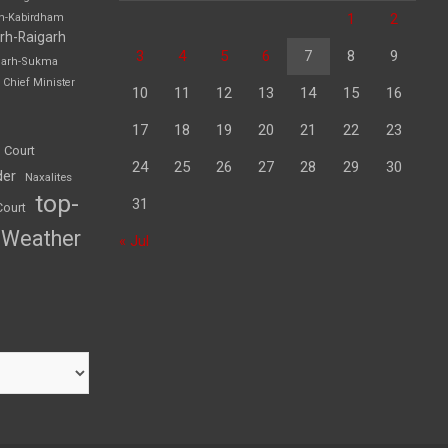
1
2
rh-Kabirdham
rh-Raigarh
3
4
5
6
7
8
9
garh-Sukma
Chief Minister
10
11
12
13
14
15
16
17
18
19
20
21
22
23
 Court
24
25
26
27
28
29
30
der
Naxalites
top-
31
Court
Weather
« Jul