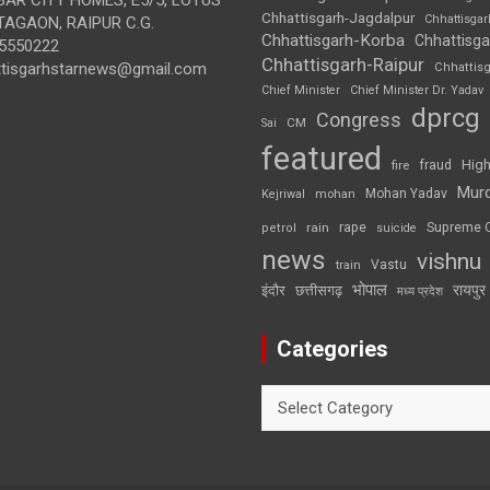
Chhattisgarh-Jagdalpur
Chhattisga
AGAON, RAIPUR C.G.
Chhattisgarh-Korba
Chhattisga
5550222
Chhattisgarh-Raipur
ttisgarhstarnews@gmail.com
Chhattis
Chief Minister
Chief Minister Dr. Yadav
dprcg
Congress
CM
Sai
featured
High
fire
fraud
Mur
Mohan Yadav
Kejriwal
mohan
rape
Supreme 
rain
petrol
suicide
news
vishnu
Vastu
train
भोपाल
रायपुर
इंदौर
छत्तीसगढ़
मध्य प्रदेश
Categories
Categories