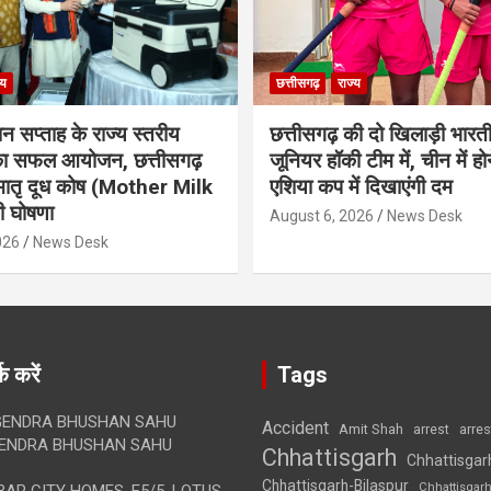
्य
छत्तीसगढ़
राज्य
ान सप्ताह के राज्य स्तरीय
छत्तीसगढ़ की दो खिलाड़ी भारत
 का सफल आयोजन, छत्तीसगढ़
जूनियर हॉकी टीम में, चीन में होन
मातृ दूध कोष (Mother Milk
एशिया कप में दिखाएंगी दम
 घोषणा
August 6, 2026
News Desk
026
News Desk
क करें
Tags
ENDRA BHUSHAN SAHU
Accident
Amit Shah
arre
arrest
ENDRA BHUSHAN SAHU
Chhattisgarh
Chhattisgar
Chhattisgarh-Bilaspur
Chhattisgar
AR CITY HOMES, E5/5, LOTUS