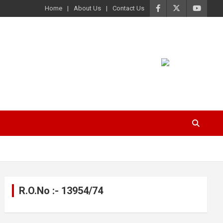
Home
About Us
Contact Us
R.O.No :- 13954/74