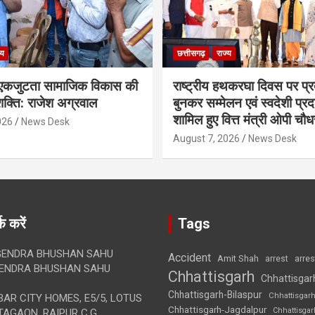
्य
छत्तीसगढ़
राज्य
कजुटता सामाजिक विकास की
राष्ट्रीय हथकरघा दिवस पर प्र
क्ति: राजेश अग्रवाल
बुनकर सम्मेलन एवं स्वदेशी प्रदर्
शामिल हुए वित्त मंत्री ओपी चौध
026
News Desk
August 7, 2026
News Desk
क करें
Tags
ENDRA BHUSHAN SAHU
Accident
Amit Shah
arre
arrest
ENDRA BHUSHAN SAHU
Chhattisgarh
Chhattisgar
Chhattisgarh-Bilaspur
Chhattisgar
AR CITY HOMES, E5/5, LOTUS
Chhattisgarh-Jagdalpur
Chhattisga
AGAON, RAIPUR C.G.