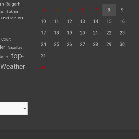
rh-Raigarh
3
4
5
6
7
8
9
garh-Sukma
Chief Minister
10
11
12
13
14
15
16
17
18
19
20
21
22
23
 Court
24
25
26
27
28
29
30
der
Naxalites
top-
31
Court
Weather
« Jul