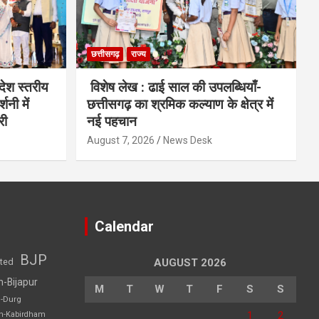
छत्तीसगढ़
राज्य
देश स्तरीय
विशेष लेख : ढाई साल की उपलब्धियाँ-
शनी में
छत्तीसगढ़ का श्रमिक कल्याण के क्षेत्र में
री
नई पहचान
August 7, 2026
News Desk
Calendar
BJP
sted
AUGUST 2026
h-Bijapur
M
T
W
T
F
S
S
h-Durg
1
2
rh-Kabirdham