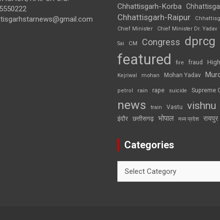
Chhattisgarh-Korba
Chhattisga
5550222
Chhattisgarh-Raipur
ttisgarhstarnews@gmail.com
Chhattis
Chief Minister
Chief Minister Dr. Yadav
dprcg
Congress
CM
Sai
featured
High
fire
fraud
Mur
Mohan Yadav
Kejriwal
mohan
rape
Supreme 
rain
petrol
suicide
news
vishnu
Vastu
train
भोपाल
रायपुर
इंदौर
छत्तीसगढ़
मध्य प्रदेश
Categories
Categories