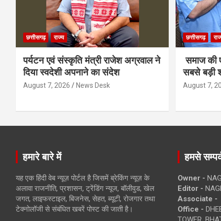
छत्तीसगढ़
राज्य
छत्तीसगढ़
राज
पर्यटन एवं संस्कृति मंत्री राजेश अग्रवाल ने
समाज की ए
दिया स्वदेशी अपनाने का संदेश
सबसे बड़ी श
August 7, 2026
News Desk
August 7, 2
हमारे बारे में
हमसे सम्पर्
यह एक हिंदी वेब न्यूज़ पोर्टल है जिसमें ब्रेकिंग न्यूज़ के
Owner -
NAG
अलावा राजनीति, प्रशासन, ट्रेंडिंग न्यूज, बॉलीवुड, खेल
Editor -
NAG
जगत, लाइफस्टाइल, बिजनेस, सेहत, ब्यूटी, रोजगार तथा
Associate -
टेक्नोलॉजी से संबंधित खबरें पोस्ट की जाती है।
Office -
DHEB
TOWER, BHAT