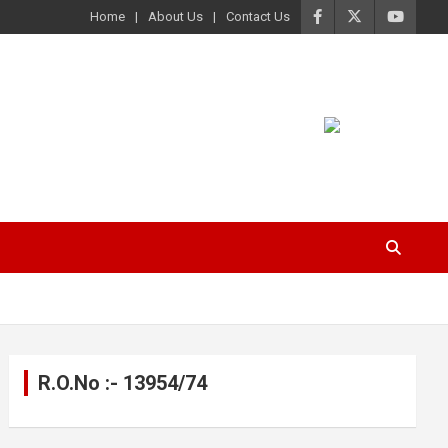
Home
About Us
Contact Us
R.O.No :- 13954/74