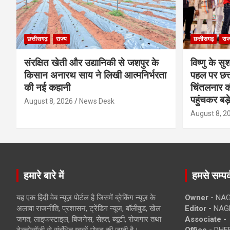
छत्तीसगढ़
राज्य
छत्तीसगढ़
राज
संरक्षित खेती और उद्यानिकी से जशपुर के
विष्णु के सु
किसान अनारथ साय ने लिखी आत्मनिर्भरता
पहल पर छत्त
की नई कहानी
चिंतलनार की 
पहुंचकर बड़
August 8, 2026
News Desk
August 8, 2
हमारे बारे में
हमसे सम्पर्
यह एक हिंदी वेब न्यूज़ पोर्टल है जिसमें ब्रेकिंग न्यूज़ के
Owner -
NAG
अलावा राजनीति, प्रशासन, ट्रेंडिंग न्यूज, बॉलीवुड, खेल
Editor -
NAG
जगत, लाइफस्टाइल, बिजनेस, सेहत, ब्यूटी, रोजगार तथा
Associate -
टेक्नोलॉजी से संबंधित खबरें पोस्ट की जाती है।
Office -
DHEB