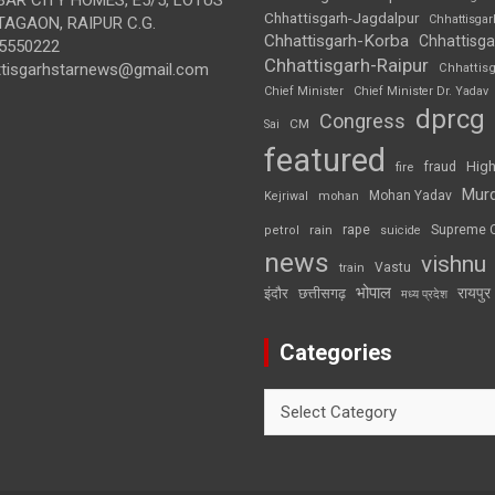
Chhattisgarh-Jagdalpur
Chhattisga
AGAON, RAIPUR C.G.
Chhattisgarh-Korba
Chhattisga
5550222
Chhattisgarh-Raipur
ttisgarhstarnews@gmail.com
Chhattis
Chief Minister
Chief Minister Dr. Yadav
dprcg
Congress
CM
Sai
featured
High
fire
fraud
Mur
Mohan Yadav
Kejriwal
mohan
rape
Supreme 
rain
petrol
suicide
news
vishnu
Vastu
train
भोपाल
रायपुर
इंदौर
छत्तीसगढ़
मध्य प्रदेश
Categories
Categories