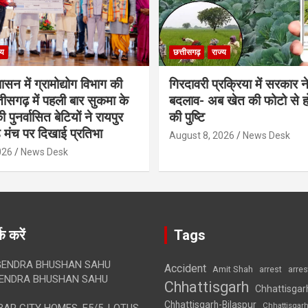
्य
छत्तीसगढ़
राज्य
शासन में ग्रामोद्योग विभाग की
गिरदावरी प्रक्रिया में सरकार ने
ीसगढ़ में पहली बार सुकमा के
बदलाव- अब खेत की फोटो से 
पुनर्वासित बेटियों ने रायपुर
की पुष्टि
े मंच पर दिखाई प्रतिभा
August 8, 2026
News Desk
026
News Desk
क करें
Tags
ENDRA BHUSHAN SAHU
Accident
Amit Shah
arre
arrest
ENDRA BHUSHAN SAHU
Chhattisgarh
Chhattisgar
Chhattisgarh-Bilaspur
Chhattisgar
AR CITY HOMES, E5/5, LOTUS