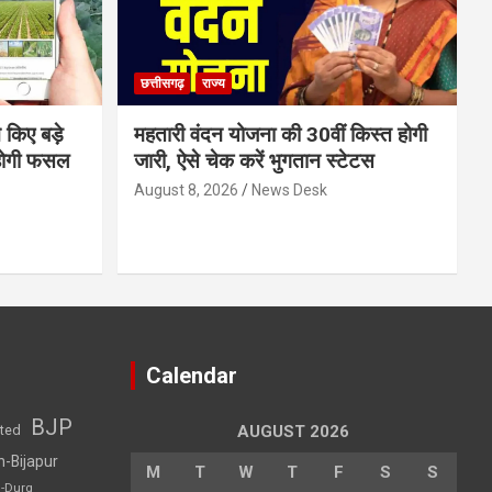
छत्तीसगढ़
राज्य
 किए बड़े
महतारी वंदन योजना की 30वीं किस्त होगी
होगी फसल
जारी, ऐसे चेक करें भुगतान स्टेटस
August 8, 2026
News Desk
Calendar
BJP
sted
AUGUST 2026
h-Bijapur
M
T
W
T
F
S
S
h-Durg