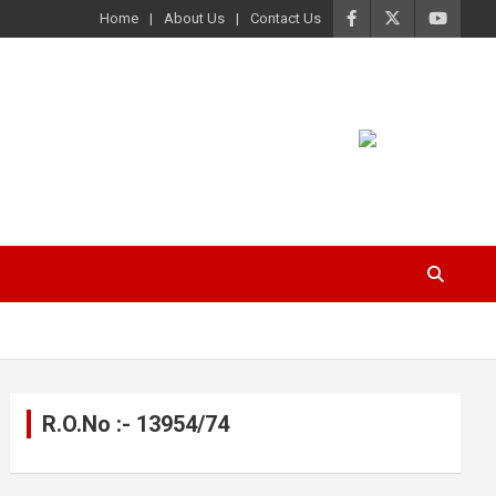
Home
About Us
Contact Us
R.O.No :- 13954/74