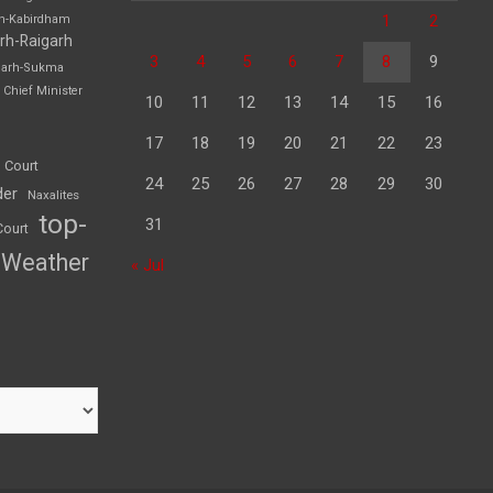
1
2
rh-Kabirdham
rh-Raigarh
3
4
5
6
7
8
9
garh-Sukma
Chief Minister
10
11
12
13
14
15
16
17
18
19
20
21
22
23
 Court
24
25
26
27
28
29
30
der
Naxalites
top-
31
Court
Weather
« Jul