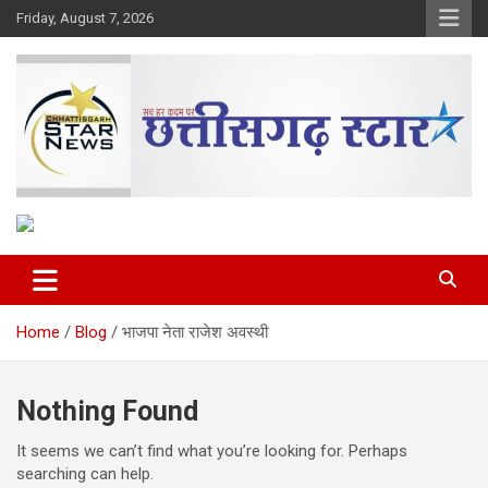
Skip
Friday, August 7, 2026
to
content
The Rising Voice of CG
Chhattisgarh Star
Home
Blog
भाजपा नेता राजेश अवस्थी
Nothing Found
It seems we can’t find what you’re looking for. Perhaps
searching can help.