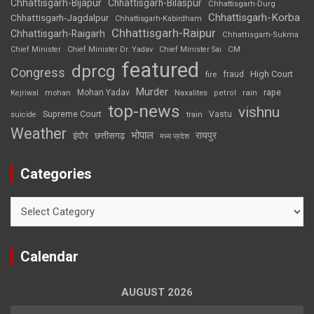
Chhattisgarh-Bijapur
Chhattisgarh-Bilaspur
Chhattisgarh-Durg
Chhattisgarh-Korba
Chhattisgarh-Jagdalpur
Chhattisgarh-Kabirdham
Chhattisgarh-Raipur
Chhattisgarh-Raigarh
Chhattisgarh-Sukma
CM
Chief Minister
Chief Minister Dr. Yadav
Chief Minister Sai
featured
dprcg
Congress
High Court
fire
fraud
Murder
rape
Mohan Yadav
Naxalites
rain
Kejriwal
mohan
petrol
top-news
vishnu
Supreme Court
Vastu
suicide
train
Weather
भोपाल
रायपुर
इंदौर
छत्तीसगढ़
मध्य प्रदेश
Categories
Categories
Calendar
AUGUST 2026