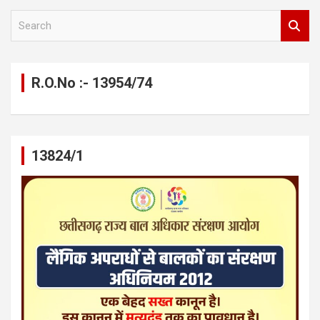
S
e
a
r
c
R.O.No :- 13954/74
h
13824/1