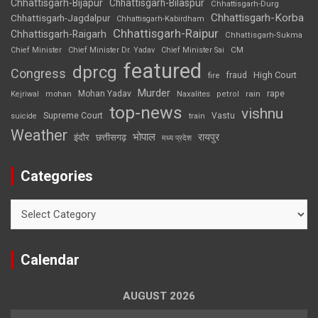
Chhattisgarh-Bijapur
Chhattisgarh-Bilaspur
Chhattisgarh-Durg
Chhattisgarh-Korba
Chhattisgarh-Jagdalpur
Chhattisgarh-Kabirdham
Chhattisgarh-Raipur
Chhattisgarh-Raigarh
Chhattisgarh-Sukma
CM
Chief Minister
Chief Minister Dr. Yadav
Chief Minister Sai
featured
dprcg
Congress
High Court
fire
fraud
Murder
rape
Mohan Yadav
Naxalites
rain
Kejriwal
mohan
petrol
top-news
vishnu
Supreme Court
Vastu
suicide
train
Weather
भोपाल
रायपुर
इंदौर
छत्तीसगढ़
मध्य प्रदेश
Categories
Categories
Calendar
AUGUST 2026