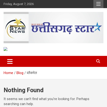
Skip
Friday, August 7, 2026
to
content
The Rising Voice of CG
Chhattisgarh Star
Home
Blog
ब्लैकमेल
Nothing Found
It seems we can’t find what you’re looking for. Perhaps
searching can help.