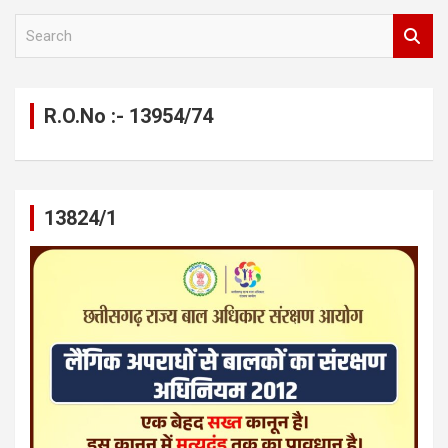
S
e
a
r
c
R.O.No :- 13954/74
h
13824/1