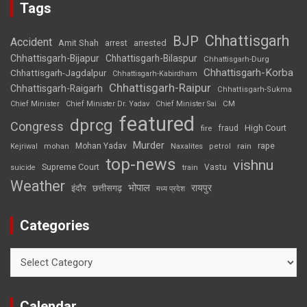
Tags
Chhattisgarh
BJP
Accident
Amit Shah
arrested
arrest
Chhattisgarh-Bijapur
Chhattisgarh-Bilaspur
Chhattisgarh-Durg
Chhattisgarh-Korba
Chhattisgarh-Jagdalpur
Chhattisgarh-Kabirdham
Chhattisgarh-Raipur
Chhattisgarh-Raigarh
Chhattisgarh-Sukma
CM
Chief Minister
Chief Minister Dr. Yadav
Chief Minister Sai
featured
dprcg
Congress
High Court
fire
fraud
Murder
rape
Mohan Yadav
Naxalites
rain
Kejriwal
mohan
petrol
top-news
vishnu
Supreme Court
Vastu
suicide
train
Weather
भोपाल
रायपुर
इंदौर
छत्तीसगढ़
मध्य प्रदेश
Categories
Categories
Calendar