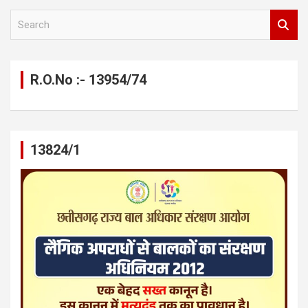
S
e
a
r
c
R.O.No :- 13954/74
h
13824/1