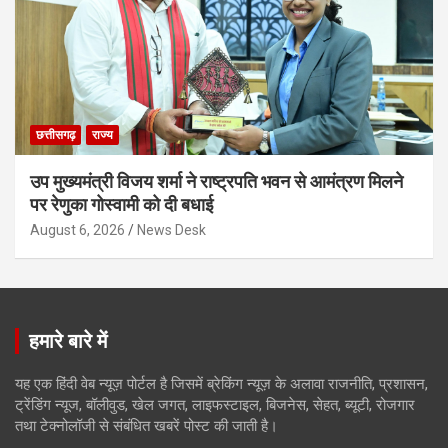
छत्तीसगढ़
राज्य
उप मुख्यमंत्री विजय शर्मा ने राष्ट्रपति भवन से आमंत्रण मिलने
पर रेणुका गोस्वामी को दी बधाई
August 6, 2026
News Desk
हमारे बारे में
यह एक हिंदी वेब न्यूज़ पोर्टल है जिसमें ब्रेकिंग न्यूज़ के अलावा राजनीति, प्रशासन,
ट्रेंडिंग न्यूज, बॉलीवुड, खेल जगत, लाइफस्टाइल, बिजनेस, सेहत, ब्यूटी, रोजगार
तथा टेक्नोलॉजी से संबंधित खबरें पोस्ट की जाती है।