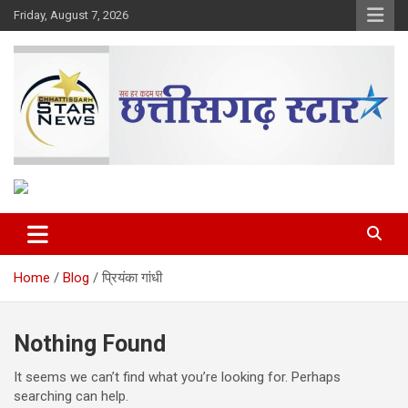
Skip
Friday, August 7, 2026
to
content
The Rising Voice of CG
Chhattisgarh Star
Home
Blog
प्रियंका गांधी
Nothing Found
It seems we can’t find what you’re looking for. Perhaps
searching can help.