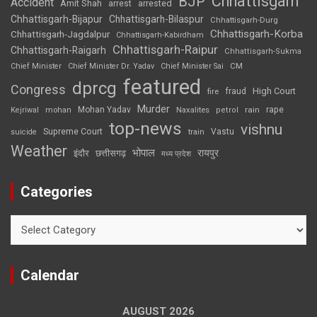
Chhattisgarh
BJP
Accident
Amit Shah
arrested
arrest
Chhattisgarh-Bijapur
Chhattisgarh-Bilaspur
Chhattisgarh-Durg
Chhattisgarh-Korba
Chhattisgarh-Jagdalpur
Chhattisgarh-Kabirdham
Chhattisgarh-Raipur
Chhattisgarh-Raigarh
Chhattisgarh-Sukma
CM
Chief Minister
Chief Minister Dr. Yadav
Chief Minister Sai
featured
dprcg
Congress
High Court
fire
fraud
Murder
rape
Mohan Yadav
Naxalites
rain
Kejriwal
mohan
petrol
top-news
vishnu
Supreme Court
Vastu
suicide
train
Weather
भोपाल
रायपुर
इंदौर
छत्तीसगढ़
मध्य प्रदेश
Categories
Categories
Calendar
AUGUST 2026