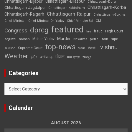
Chhattisgarh-Bijapur
Chhattisgarh-Bilaspur
Chhattisgarh-Durg
Chhattisgarh-Korba
Chhattisgarh-Jagdalpur
Chhattisgarh-Kabirdham
Chhattisgarh-Raipur
Chhattisgarh-Raigarh
Chhattisgarh-Sukma
CM
Chief Minister
Chief Minister Dr. Yadav
Chief Minister Sai
featured
dprcg
Congress
High Court
fire
fraud
Murder
rape
Mohan Yadav
Naxalites
rain
Kejriwal
mohan
petrol
top-news
vishnu
Supreme Court
Vastu
suicide
train
Weather
भोपाल
रायपुर
इंदौर
छत्तीसगढ़
मध्य प्रदेश
Categories
Categories
Calendar
AUGUST 2026