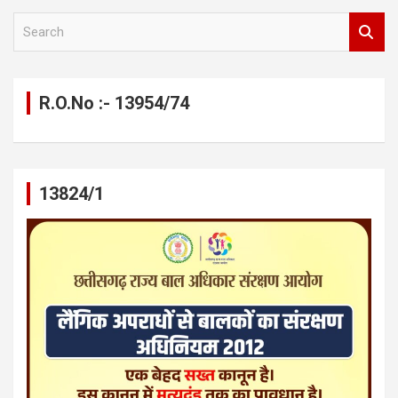
S
e
a
r
c
R.O.No :- 13954/74
h
13824/1