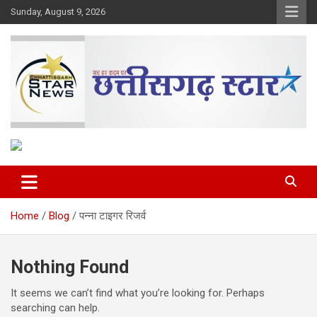
Skip
Sunday, August 9, 2026
to
content
The Rising Voice of CG
Chhattisgarh Star
Home
Blog
पन्ना टाइगर रिजर्व
Nothing Found
It seems we can’t find what you’re looking for. Perhaps
searching can help.