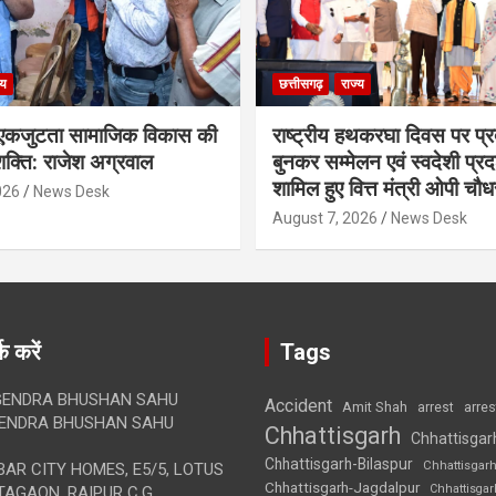
्य
छत्तीसगढ़
राज्य
कजुटता सामाजिक विकास की
राष्ट्रीय हथकरघा दिवस पर प्र
क्ति: राजेश अग्रवाल
बुनकर सम्मेलन एवं स्वदेशी प्रदर्
शामिल हुए वित्त मंत्री ओपी चौध
026
News Desk
August 7, 2026
News Desk
क करें
Tags
ENDRA BHUSHAN SAHU
Accident
Amit Shah
arre
arrest
ENDRA BHUSHAN SAHU
Chhattisgarh
Chhattisgar
Chhattisgarh-Bilaspur
Chhattisgar
AR CITY HOMES, E5/5, LOTUS
Chhattisgarh-Jagdalpur
Chhattisga
AGAON, RAIPUR C.G.