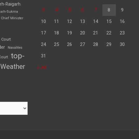
rh-Raigarh
3
4
5
6
7
8
9
garh-Sukma
Chief Minister
10
11
12
13
14
15
16
17
18
19
20
21
22
23
 Court
24
25
26
27
28
29
30
der
Naxalites
top-
31
Court
Weather
« Jul