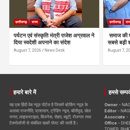
छत्तीसगढ़
राज्य
छत्तीसगढ़
राज
पर्यटन एवं संस्कृति मंत्री राजेश अग्रवाल ने
समाज की ए
दिया स्वदेशी अपनाने का संदेश
सबसे बड़ी श
August 7, 2026
News Desk
August 7, 2
हमारे बारे में
हमसे सम्पर्
यह एक हिंदी वेब न्यूज़ पोर्टल है जिसमें ब्रेकिंग न्यूज़ के
Owner -
NAG
अलावा राजनीति, प्रशासन, ट्रेंडिंग न्यूज, बॉलीवुड, खेल
Editor -
NAG
जगत, लाइफस्टाइल, बिजनेस, सेहत, ब्यूटी, रोजगार तथा
Associate -
टेक्नोलॉजी से संबंधित खबरें पोस्ट की जाती है।
Office -
DHEB
TOWER, BHAT