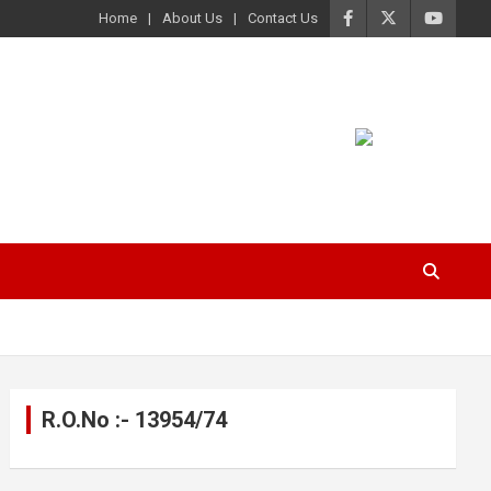
Home
About Us
Contact Us
R.O.No :- 13954/74