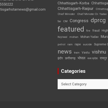
Chhattisgarh-Korba
Chhattisga
5550222
Chhattisgarh-Raipur
ttisgarhstarnews@gmail.com
Chhattis
Chief Minister
Chief Minister Dr. Yadav
dprcg
Congress
CM
Sai
featured
High
fire
fraud
Mur
Mohan Yadav
Kejriwal
mohan
rape
Supreme 
rain
petrol
suicide
news
vishnu
Vastu
train
भोपाल
रायपुर
इंदौर
छत्तीसगढ़
मध्य प्रदेश
Categories
Categories