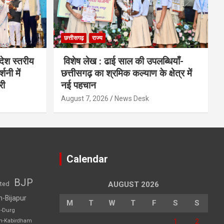
छत्तीसगढ़
राज्य
देश स्तरीय
विशेष लेख : ढाई साल की उपलब्धियाँ-
शनी में
छत्तीसगढ़ का श्रमिक कल्याण के क्षेत्र में
री
नई पहचान
August 7, 2026
News Desk
Calendar
BJP
sted
AUGUST 2026
h-Bijapur
M
T
W
T
F
S
S
h-Durg
1
2
rh-Kabirdham