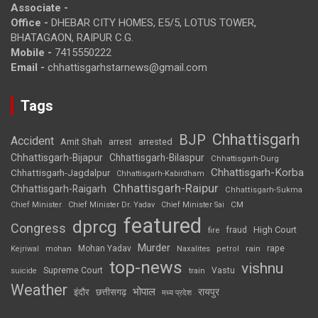
Associate -
Office -
DHEBAR CITY HOMES, E5/5, LOTUS TOWER,
BHATAGAON, RAIPUR C.G.
Mobile -
7415550222
Email -
chhattisgarhstarnews@gmail.com
Tags
Chhattisgarh
BJP
Accident
Amit Shah
arrested
arrest
Chhattisgarh-Bijapur
Chhattisgarh-Bilaspur
Chhattisgarh-Durg
Chhattisgarh-Korba
Chhattisgarh-Jagdalpur
Chhattisgarh-Kabirdham
Chhattisgarh-Raipur
Chhattisgarh-Raigarh
Chhattisgarh-Sukma
CM
Chief Minister
Chief Minister Dr. Yadav
Chief Minister Sai
featured
dprcg
Congress
High Court
fire
fraud
Murder
rape
Mohan Yadav
Naxalites
rain
Kejriwal
mohan
petrol
top-news
vishnu
Supreme Court
Vastu
suicide
train
Weather
भोपाल
रायपुर
इंदौर
छत्तीसगढ़
मध्य प्रदेश