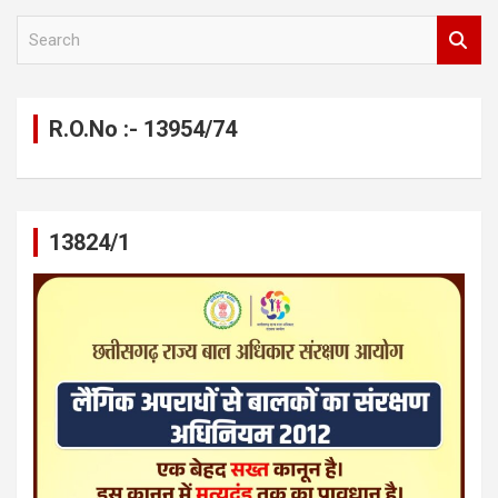
S
e
a
r
c
R.O.No :- 13954/74
h
13824/1