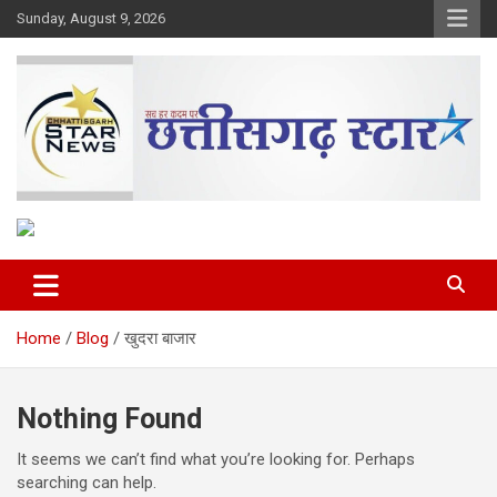
Skip
Sunday, August 9, 2026
to
content
The Rising Voice of CG
Chhattisgarh Star
Home
Blog
खुदरा बाजार
Nothing Found
It seems we can’t find what you’re looking for. Perhaps
searching can help.