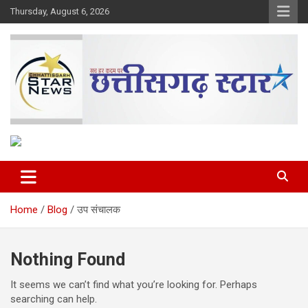
Skip
Thursday, August 6, 2026
to
content
The Rising Voice of CG
Chhattisgarh Star
Home
Blog
उप संचालक
Nothing Found
It seems we can’t find what you’re looking for. Perhaps
searching can help.