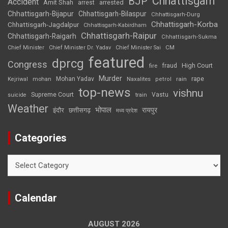
Chhattisgarh
BJP
Accident
Amit Shah
arrested
arrest
Chhattisgarh-Bijapur
Chhattisgarh-Bilaspur
Chhattisgarh-Durg
Chhattisgarh-Korba
Chhattisgarh-Jagdalpur
Chhattisgarh-Kabirdham
Chhattisgarh-Raipur
Chhattisgarh-Raigarh
Chhattisgarh-Sukma
CM
Chief Minister
Chief Minister Dr. Yadav
Chief Minister Sai
featured
dprcg
Congress
High Court
fire
fraud
Murder
rape
Mohan Yadav
Naxalites
rain
Kejriwal
mohan
petrol
top-news
vishnu
Supreme Court
Vastu
suicide
train
Weather
भोपाल
रायपुर
इंदौर
छत्तीसगढ़
मध्य प्रदेश
Categories
Categories
Calendar
AUGUST 2026