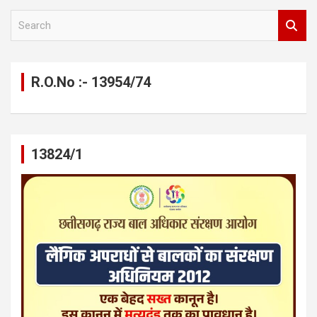
S
e
a
r
c
R.O.No :- 13954/74
h
13824/1