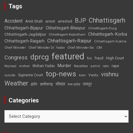
Tags
Chhattisgarh
BJP
Accident
Amit Shah
arrested
arrest
Chhattisgarh-Bijapur
Chhattisgarh-Bilaspur
Chhattisgarh-Durg
Chhattisgarh-Korba
Chhattisgarh-Jagdalpur
Chhattisgarh-Kabirdham
Chhattisgarh-Raipur
Chhattisgarh-Raigarh
Chhattisgarh-Sukma
CM
Chief Minister
Chief Minister Dr. Yadav
Chief Minister Sai
featured
dprcg
Congress
High Court
fire
fraud
Murder
rape
Mohan Yadav
Naxalites
rain
Kejriwal
mohan
petrol
top-news
vishnu
Supreme Court
Vastu
suicide
train
Weather
भोपाल
रायपुर
इंदौर
छत्तीसगढ़
मध्य प्रदेश
Categories
Categories